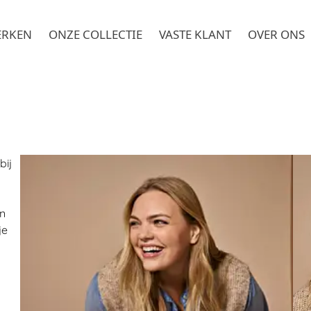
ERKEN
ONZE COLLECTIE
VASTE KLANT
OVER ONS
bij
n
je