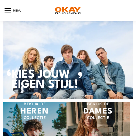
MENU
‘
KIES JOUW
’
EIGEN STIJL!
BEKIJK DE
BEKIJK DE
HEREN
DAMES
COLLECTIE
COLLECTIE