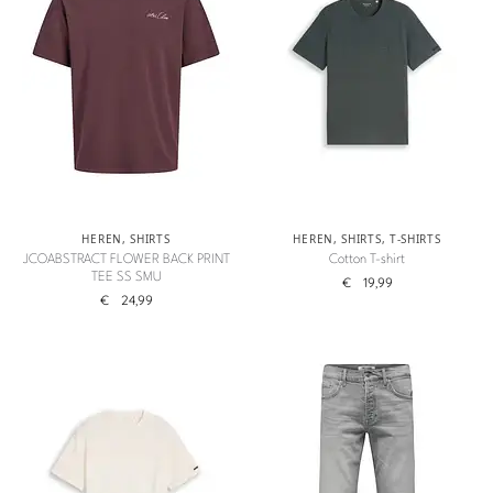
HEREN
,
SHIRTS
HEREN
,
SHIRTS
,
T-SHIRTS
JCOABSTRACT FLOWER BACK PRINT
Cotton T-shirt
TEE SS SMU
€
19,99
€
24,99