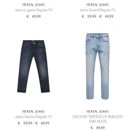
HEREN
,
JEANS
HEREN
,
JEANS
Jeans Lugano Regular Fit
Jeans Guard Regular Fit
€
69,99
€
59,99
-
€
69,99
HEREN
,
JEANS
HEREN
,
JEANS
Jeans Dayton Regular Fit
ONSYOKE TAPERED LB 9684 DOT
DNM NOOS
€
59,99
-
€
69,99
€
49,99