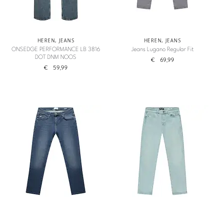
HEREN
,
JEANS
HEREN
,
JEANS
ONSEDGE PERFORMANCE LB 3816
Jeans Lugano Regular Fit
DOT DNM NOOS
€
69,99
€
59,99