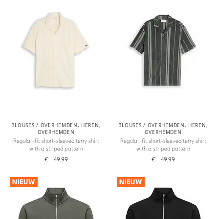
BLOUSES / OVERHEMDEN
,
HEREN
,
BLOUSES / OVERHEMDEN
,
HEREN
,
OVERHEMDEN
OVERHEMDEN
Regular-fit short-sleeved terry shirt
Regular-fit short-sleeved terry shirt
with a striped pattern
with a striped pattern
€
49,99
€
49,99
NIEUW
NIEUW