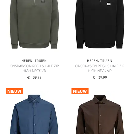
HEREN
,
TRUIEN
HEREN
,
TRUIEN
ONSDAWSON REG LS HALF ZIP
ONSDAWSON REG LS HALF ZIP
HIGH NECK VD
HIGH NECK VD
€
39,99
€
39,99
NIEUW
NIEUW