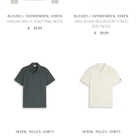
BLOUSES / OVERHEMDEN
,
HEREN
BLOUSES / OVERHEMDEN
,
HEREN
ONSOXFORD LS SHIRT FRML NOOS
ONSLATHAM REG RESORT STRUC
0257 NOOS
€
39,99
€
39,99
HEREN
,
POLO'S
,
SHIRTS
HEREN
,
POLO'S
,
SHIRTS