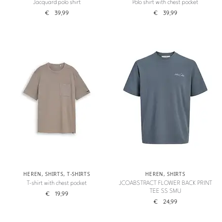
Jacquard polo shirt
Polo shirt with chest pocket
€
39,99
€
39,99
HEREN
,
SHIRTS
,
T-SHIRTS
HEREN
,
SHIRTS
T-shirt with chest pocket
JCOABSTRACT FLOWER BACK PRINT
TEE SS SMU
€
19,99
€
24,99