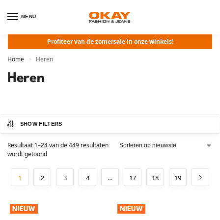
MENU
Profiteer van de zomersale in onze winkels!
Home
Heren
>
Heren
SHOW FILTERS
Resultaat 1–24 van de 449 resultaten
wordt getoond
1
2
3
4
…
17
18
19
NIEUW
NIEUW