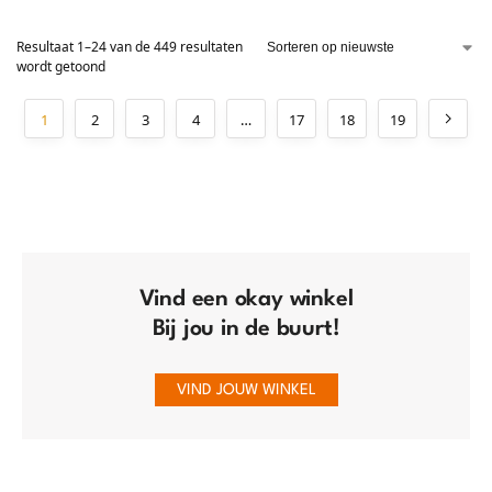
Resultaat 1–24 van de 449 resultaten
wordt getoond
1
2
3
4
…
17
18
19
Vind een okay winkel
Bij jou in de buurt!
VIND JOUW WINKEL