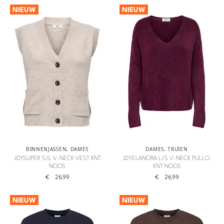
NIEUW
NIEUW
BINNENJASSEN
,
DAMES
DAMES
,
TRUIEN
JDYSUPER S/L V-NECK VEST KNT
JDYELANORA L/S V-NECK PULLO.
NOOS
KNT NOOS
€
26,99
€
26,99
NIEUW
NIEUW