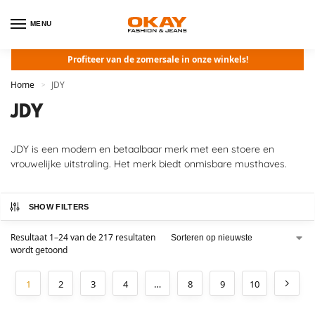
MENU
Profiteer van de zomersale in onze winkels!
Home
JDY
>
JDY
JDY is een modern en betaalbaar merk met een stoere en
vrouwelijke uitstraling. Het merk biedt onmisbare musthaves.
SHOW FILTERS
Resultaat 1–24 van de 217 resultaten
wordt getoond
1
2
3
4
…
8
9
10