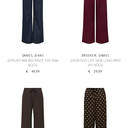
DAMES
,
JEANS
BROEKEN
,
DAMES
JDYRUBY MW WID RINSE 1015 DNM
JDYGEGGO LIFE NEW LONG PANT
NOOS
JRS NOOS
€
49,99
€
29,99