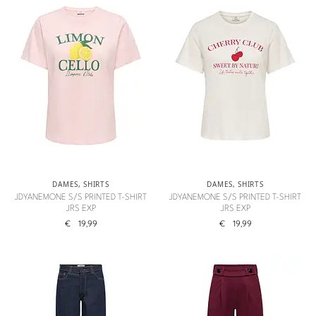
DAMES
,
SHIRTS
DAMES
,
SHIRTS
JDYANEMONE S/S PRINTED T-SHIRT
JDYANEMONE S/S PRINTED T-SHIRT
JRS EXP
JRS EXP
€
19,99
€
19,99