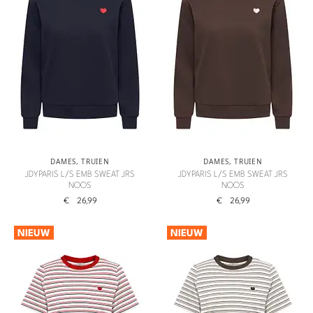
DAMES
,
TRUIEN
DAMES
,
TRUIEN
JDYPARIS L/S EMB SWEAT JRS
JDYPARIS L/S EMB SWEAT JRS
NOOS
NOOS
€
26,99
€
26,99
NIEUW
NIEUW