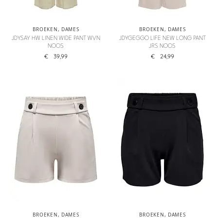
BROEKEN
,
DAMES
BROEKEN
,
DAMES
JDYSAY HW LINEN WIDE PANT WVN
JDYGEGGO LIFE NEW LONG PANT
NOOS
JRS NOOS
€
39,99
€
24,99
BROEKEN
,
DAMES
BROEKEN
,
DAMES