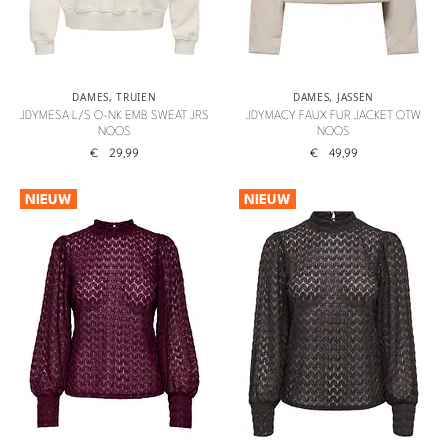
DAMES
,
TRUIEN
DAMES
,
JASSEN
JDYMESA L/S O-NK EMB SWEAT JRS
JDYMACY FAUX FUR JACKET OTW
NOOS
NOOS
€
29,99
€
49,99
NIEUW
NIEUW