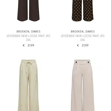
BROEKEN
,
DAMES
BROEKEN
,
DAMES
JDYDEBBIE NEW LOOSE PANT JRS
JDYDEBBIE NEW LOOSE PANT JRS
DIA
DIA
€
21,99
€
21,99