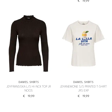
€
19,99
DAMES
,
SHIRTS
DAMES
,
SHIRTS
JDYFRANSISKA L/S HI-NCK TOP JR
JDYANEMONE S/S PRINTED T-SHIRT
NOOS
JRS EXP
€
19,99
€
19,99