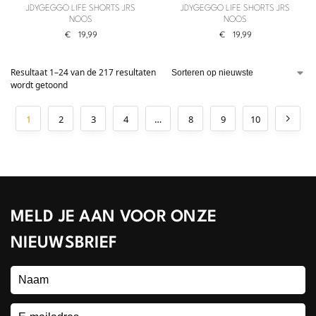
JDYGEGGO LIFE SHORTS JRS
JDYGEGGO LIFE SHORTS JRS
NOOS
NOOS
€
19,99
€
19,99
Resultaat 1–24 van de 217 resultaten
wordt getoond
1
2
3
4
…
8
9
10
MELD JE AAN VOOR ONZE
NIEUWSBRIEF