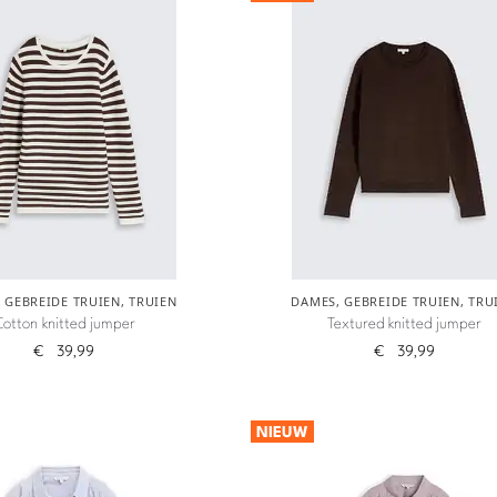
,
GEBREIDE TRUIEN
,
TRUIEN
DAMES
,
GEBREIDE TRUIEN
,
TRU
otton knitted jumper
Textured knitted jumper
€
39,99
€
39,99
NIEUW