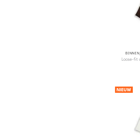
BINNEN
Loose-fit
NIEUW