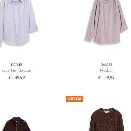
DAMES
DAMES
Overhemdblouse
Product
€
49,99
€
59,99
NIEUW