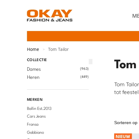
M
Home
Tom Tailor
>
COLLECTIE
Tom 
Dames
(963)
Heren
(449)
Tom Tailor
tot feeste
MERKEN
Ballin Est.2013
Cars Jeans
Fransa
Gabbiano
NIEUW