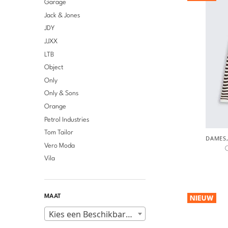
Garage
Jack & Jones
JDY
JJXX
LTB
Object
Only
Only & Sons
Orange
Petrol Industries
Tom Tailor
DAMES
Vero Moda
C
Vila
MAAT
NIEUW
Kies een Beschikbare maten