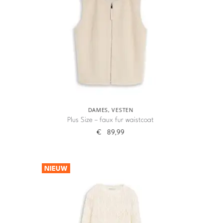
DAMES
,
VESTEN
Plus Size – faux fur waistcoat
€
89,99
NIEUW