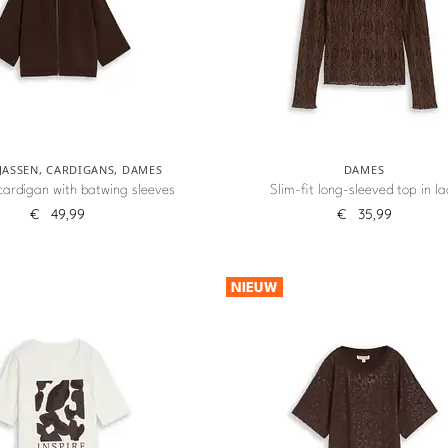
JASSEN
,
CARDIGANS
,
DAMES
DAMES
 cardigan with batwing sleeves
Slim-fit long-sleeved top in la
€
49,99
€
35,99
NIEUW