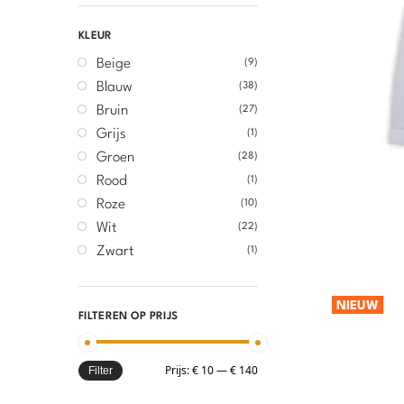
KLEUR
Beige
(9)
Blauw
(38)
Bruin
(27)
Grijs
(1)
Groen
(28)
Rood
(1)
Roze
(10)
Wit
(22)
Zwart
(1)
NIEUW
FILTEREN OP PRIJS
Prijs:
€ 10
—
€ 140
Filter