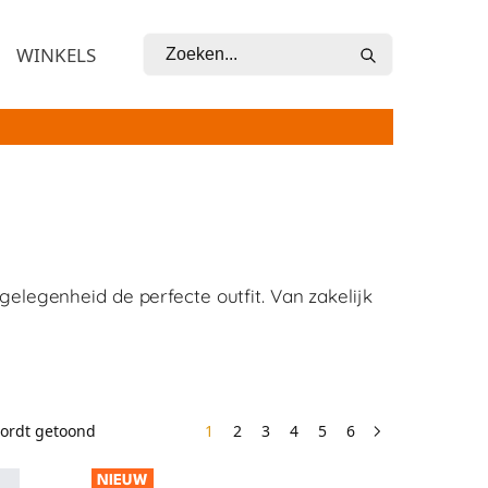
Zoeken
WINKELS
gelegenheid de perfecte outfit. Van zakelijk
wordt getoond
1
2
3
4
5
6
NIEUW