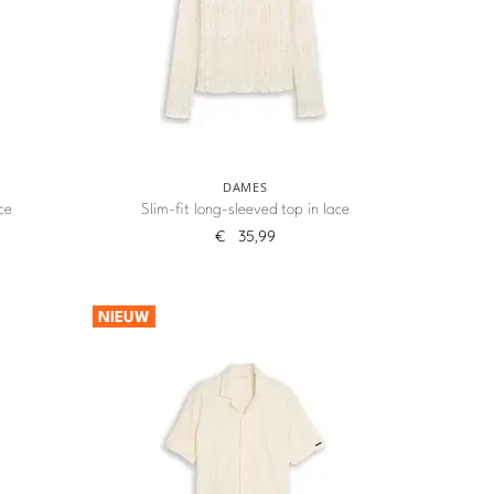
DAMES
ce
Slim-fit long-sleeved top in lace
€
35,99
NIEUW