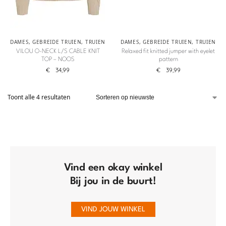
DAMES
,
GEBREIDE TRUIEN
,
TRUIEN
DAMES
,
GEBREIDE TRUIEN
,
TRUIEN
VILOU O-NECK L/S CABLE KNIT
Relaxed fit knitted jumper with eyelet
TOP – NOOS
pattern
€
34,99
€
39,99
Toont alle 4 resultaten
Vind een okay winkel
Bij jou in de buurt!
VIND JOUW WINKEL