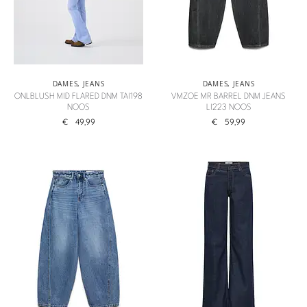
DAMES
,
JEANS
DAMES
,
JEANS
ONLBLUSH MID FLARED DNM TAI198
VMZOE MR BARREL DNM JEANS
NOOS
LI223 NOOS
€
49,99
€
59,99