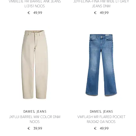
VMBILLIE HR BARREL ANK JEANS
JDYFELINA-FINA HW WIDE LT GREY
LI3151 NOOS
JEANS DNM
€
49,99
€
49,99
DAMES
,
JEANS
DAMES
,
JEANS
JXFUJI BARREL MW COLOR DNM
VMFLASH MR FLARED POCKET
NOOS
RA3042 GA NOOS
€
39,99
€
49,99