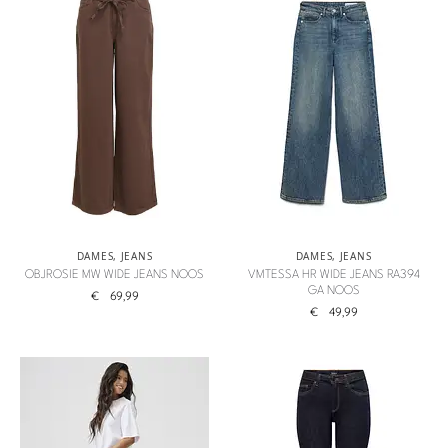
DAMES
,
JEANS
DAMES
,
JEANS
OBJROSIE MW WIDE JEANS NOOS
VMTESSA HR WIDE JEANS RA394
GA NOOS
€
69,99
€
49,99