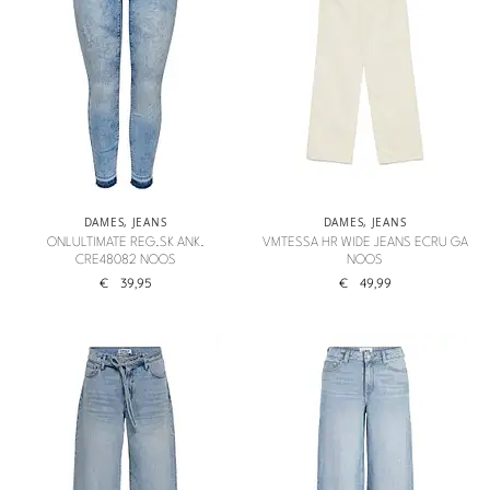
DAMES
,
JEANS
DAMES
,
JEANS
ONLULTIMATE REG.SK ANK.
VMTESSA HR WIDE JEANS ECRU GA
CRE48082 NOOS
NOOS
€
39,95
€
49,99