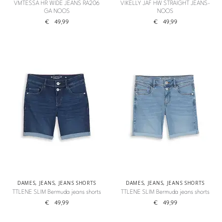
VMTESSA HR WIDE JEANS RA206
VIKELLY JAF HW STRAIGHT JEANS-
GA NOOS
NOOS
€
49,99
€
49,99
DAMES
,
JEANS
,
JEANS SHORTS
DAMES
,
JEANS
,
JEANS SHORTS
TTLENE SLIM Bermuda jeans shorts
TTLENE SLIM Bermuda jeans shorts
€
49,99
€
49,99