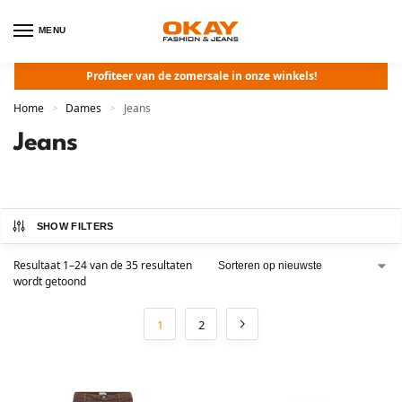
MENU
Profiteer van de zomersale in onze winkels!
Home
Dames
Jeans
>
>
Jeans
SHOW FILTERS
Resultaat 1–24 van de 35 resultaten
wordt getoond
1
2