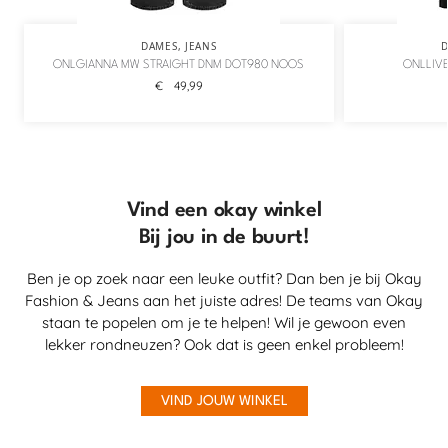
DAMES
,
JEANS
ONLGIANNA MW STRAIGHT DNM DOT980 NOOS
ONLLIVE
€
49,99
Vind een okay winkel
Bij jou in de buurt!
Ben je op zoek naar een leuke outfit? Dan ben je bij Okay
Fashion & Jeans aan het juiste adres! De teams van Okay
staan te popelen om je te helpen! Wil je gewoon even
lekker rondneuzen? Ook dat is geen enkel probleem!
VIND JOUW WINKEL