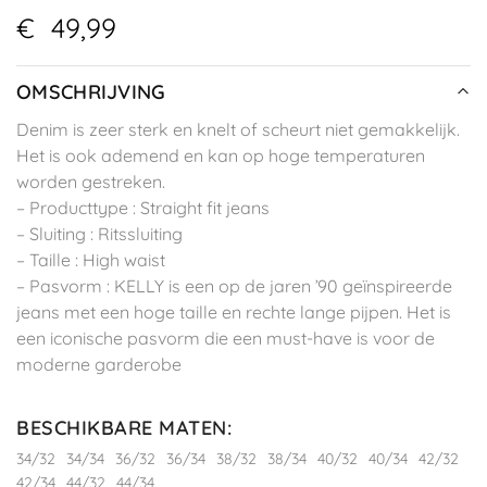
€
49,99
OMSCHRIJVING
Denim is zeer sterk en knelt of scheurt niet gemakkelijk.
Het is ook ademend en kan op hoge temperaturen
worden gestreken.
– Producttype : Straight fit jeans
– Sluiting : Ritssluiting
– Taille : High waist
– Pasvorm : KELLY is een op de jaren ’90 geïnspireerde
jeans met een hoge taille en rechte lange pijpen. Het is
een iconische pasvorm die een must-have is voor de
moderne garderobe
BESCHIKBARE MATEN
:
34/32
34/34
36/32
36/34
38/32
38/34
40/32
40/34
42/32
42/34
44/32
44/34