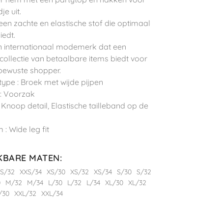
e uit.
 een zachte en elastische stof die optimaal
iedt.
n internationaal modemerk dat een
 collectie van betaalbare items biedt voor
ewuste shopper.
type : Broek met wijde pijpen
: Voorzak
: Knoop detail, Elastische tailleband op de
: Wide leg fit
KBARE MATEN
:
S/32
XXS/34
XS/30
XS/32
XS/34
S/30
S/32
0
M/32
M/34
L/30
L/32
L/34
XL/30
XL/32
/30
XXL/32
XXL/34