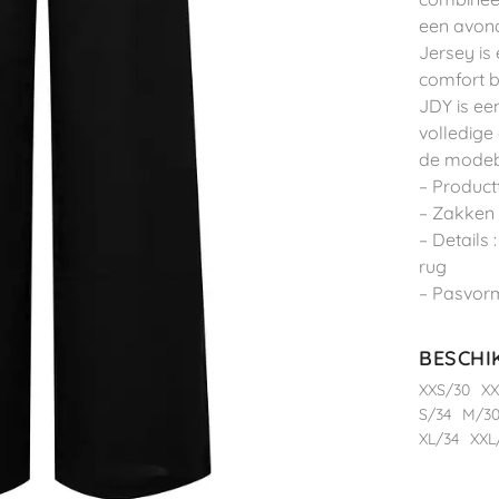
een avondj
Jersey is
comfort b
JDY is ee
volledige
de modeb
– Product
– Zakken 
– Details 
rug
– Pasvorm 
BESCHI
XXS/30
XX
S/34
M/3
XL/34
XXL