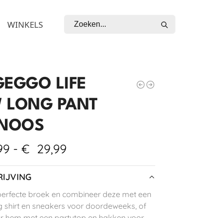
Zoeken
WINKELS
GEGGO LIFE
 LONG PANT
 NOOS
99
-
€
29,99
IJVING
erfecte broek en combineer deze met een
 shirt en sneakers voor doordeweeks, of
r hem met een partytop en hakken voor