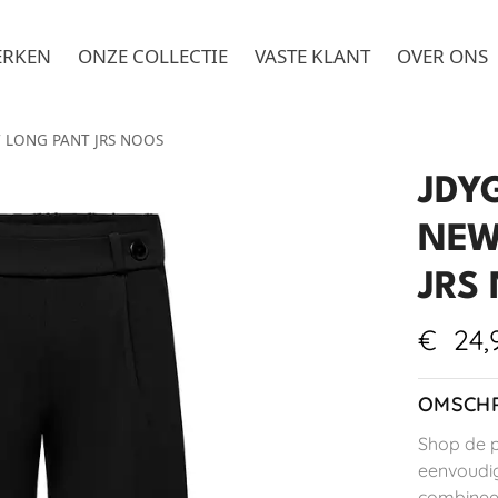
ERKEN
ONZE COLLECTIE
VASTE KLANT
OVER ONS
 LONG PANT JRS NOOS
JDY
NEW
JRS
€
24,
OMSCHR
Shop de p
eenvoudig
combinee