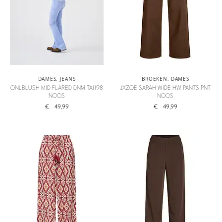
DAMES
,
JEANS
BROEKEN
,
DAMES
ONLBLUSH MID FLARED DNM TAI198
JXZOE SARAH WIDE HW PANTS PNT
NOOS
NOOS
€
49,99
€
49,99