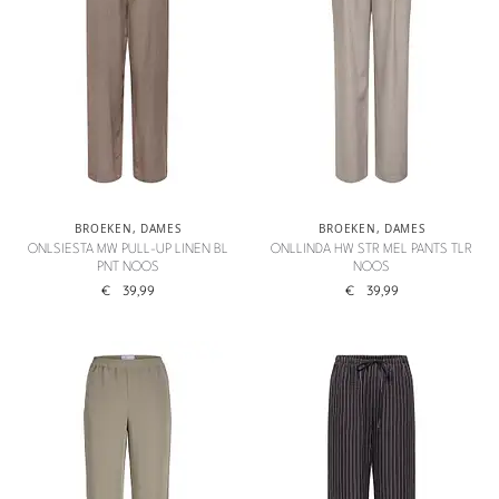
BROEKEN
,
DAMES
BROEKEN
,
DAMES
ONLSIESTA MW PULL-UP LINEN BL
ONLLINDA HW STR MEL PANTS TLR
PNT NOOS
NOOS
€
39,99
€
39,99