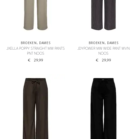
BROEKEN
,
DAMES
BROEKEN
,
DAMES
JXELLA POPPY STRAIGHT MW PANTS
JDYPOWER MW WIDE PANT WVN
PNT NOOS
NOOS
€
29,99
€
29,99