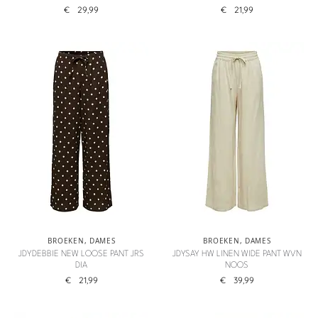
€
29,99
€
21,99
BROEKEN
,
DAMES
BROEKEN
,
DAMES
JDYDEBBIE NEW LOOSE PANT JRS
JDYSAY HW LINEN WIDE PANT WVN
DIA
NOOS
€
21,99
€
39,99