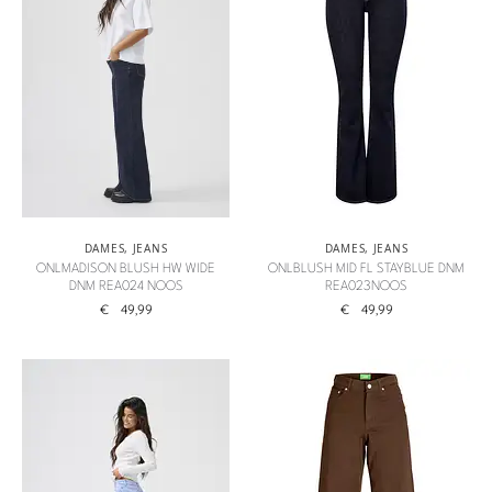
DAMES
,
JEANS
DAMES
,
JEANS
ONLMADISON BLUSH HW WIDE
ONLBLUSH MID FL STAYBLUE DNM
DNM REA024 NOOS
REA023NOOS
€
49,99
€
49,99