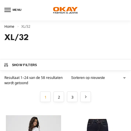
MENU
Home
XL/32
>
XL/32
SHOW FILTERS
Resultaat 1–24 van de 58 resultaten
wordt getoond
1
2
3