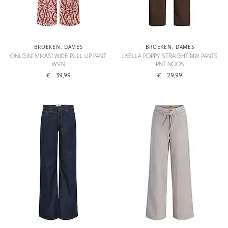
BROEKEN
,
DAMES
BROEKEN
,
DAMES
ONLGINI MIKASI WIDE PULL UP PANT
JXELLA POPPY STRAIGHT MW PANTS
WVN
PNT NOOS
€
39,99
€
29,99