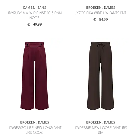
DAMES
,
JEANS
BROEKEN
,
DAMES
JDYRUBY MW WID RINSE 1015 DNM
JXZOE FIKA WIDE HW PANTS PNT
NOOS
€
54,99
€
49,99
BROEKEN
,
DAMES
BROEKEN
,
DAMES
JDYGEGGO LIFE NEW LONG PANT
JDYDEBBIE NEW LOOSE PANT JRS
JRS NOOS
DIA