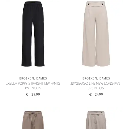
BROEKEN
,
DAMES
BROEKEN
,
DAMES
JXELLA POPPY STRAIGHT MW PANTS
JDYGEGGO LIFE NEW LONG PANT
PNT NOOS
JRS NOOS
€
29,99
€
24,99