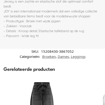
Jersey is een zachte en elastische stof die optimaal comfort
biedt.
JDY is een internationaal modemerk dat een volledige collectie
van betaalbare items biedt voor de modebewuste shopper.
– Producttype : Broek met wijde pijpen
– Zakken : Voorzak
– Details : Knoop detail, Elastische tailleband op de rug
– Pasvorm : Wide leg fit
SKU:
15208430-3867052
Categorieën:
Broeken
,
Dames
,
Leggings
Gerelateerde producten