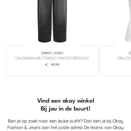
DAMES
,
JEANS
ONLGIANNA MW STRAIGHT DNM DOT980 NOOS
ONLLOVE
€
49,99
Vind een okay winkel
Bij jou in de buurt!
Ben je op zoek naar een leuke outfit? Dan ben je bij Okay
Fashion & Jeans aan het juiste adres! De teams van Okay