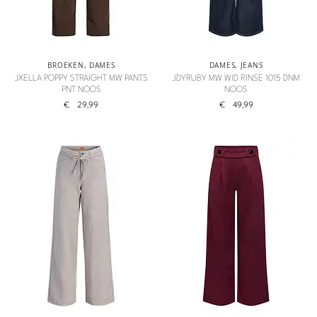
BROEKEN
,
DAMES
DAMES
,
JEANS
JXELLA POPPY STRAIGHT MW PANTS
JDYRUBY MW WID RINSE 1015 DNM
PNT NOOS
NOOS
€
29,99
€
49,99