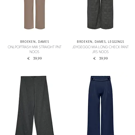
BROEKEN
,
DAMES
BROEKEN
,
DAMES
,
LEGGINGS
ONLPOPTRASH MW STRAIGHT PNT
JDYGEGGO MIA LONG CHECK PANT
NOOS
JRS NOOS
€
39,99
€
39,99