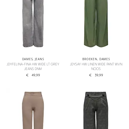
DAMES
,
JEANS
BROEKEN
,
DAMES
JDYFELINA-FINA HW WIDE LT GREY
JDYSAY HW LINEN WIDE PANT WVN
JEANS DNM
NOOS
€
49,99
€
39,99