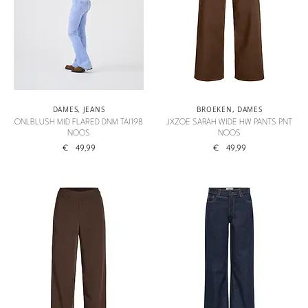
DAMES
,
JEANS
BROEKEN
,
DAMES
ONLBLUSH MID FLARED DNM TAI198
JXZOE SARAH WIDE HW PANTS PNT
NOOS
NOOS
€
49,99
€
49,99