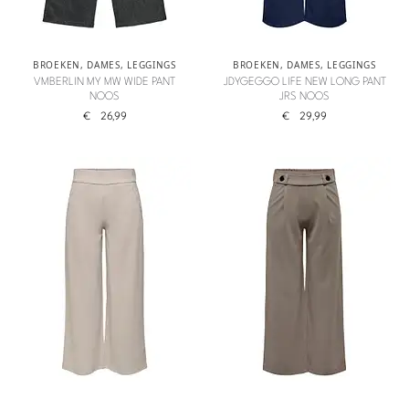
BROEKEN
,
DAMES
,
LEGGINGS
BROEKEN
,
DAMES
,
LEGGINGS
VMBERLIN MY MW WIDE PANT
JDYGEGGO LIFE NEW LONG PANT
NOOS
JRS NOOS
€
26,99
€
29,99