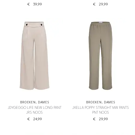
€
39,99
€
29,99
BROEKEN
,
DAMES
BROEKEN
,
DAMES
JDYGEGGO LIFE NEW LONG PANT
JXELLA POPPY STRAIGHT MW PANTS
JRS NOOS
PNT NOOS
€
24,99
€
29,99