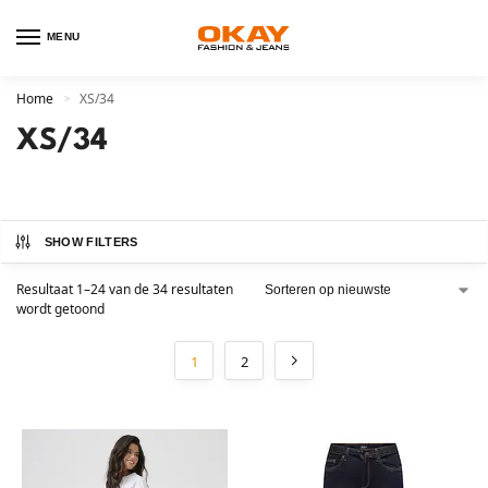
MENU
Home
XS/34
>
XS/34
SHOW FILTERS
Resultaat 1–24 van de 34 resultaten
wordt getoond
1
2