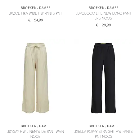
BROEKEN
,
DAMES
BROEKEN
,
DAMES
JXZOE FIKA WIDE HW PANTS PNT
JDYGEGGO LIFE NEW LONG PANT
JRS NOOS
€
54,99
€
29,99
BROEKEN
,
DAMES
BROEKEN
,
DAMES
JDYSAY HW LINEN WIDE PANT WVN
JXELLA POPPY STRAIGHT MW PANTS
NOOS
PNT NOOS