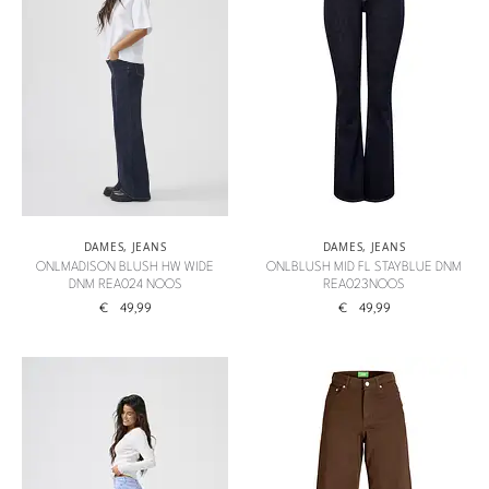
DAMES
,
JEANS
DAMES
,
JEANS
ONLMADISON BLUSH HW WIDE
ONLBLUSH MID FL STAYBLUE DNM
DNM REA024 NOOS
REA023NOOS
€
49,99
€
49,99