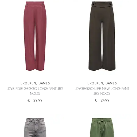
BROEKEN
,
DAMES
BROEKEN
,
DAMES
JDYBIRDIE GEGGO LONG PANT JRS
JDYGEGGO LIFE NEW LONG PANT
NOOS
JRS NOOS
€
29,99
€
24,99