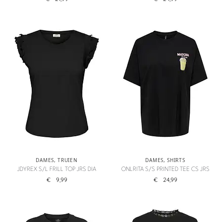
DAMES
,
TRUIEN
DAMES
,
SHIRTS
JDYREX S/L FRILL TOP JRS DIA
ONLRITA S/S PRINTED TEE CS JRS
€
9,99
€
24,99