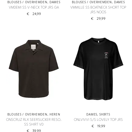
BLOUSES / OVERHEMDEN
,
DAMES
BLOUSES / OVERHEMDEN
,
DAMES
VMDEMI SS V-NECK TOP JRS GA
VMMILLE SS BOATNECK SHORT TOP
JRS NOOS
€
24,99
€
29,99
BLOUSES / OVERHEMDEN
,
HEREN
DAMES
,
SHIRTS
ONSCRUZ RLX SEERSUCKER RESO.
ONLVIVVI S/S LOVELY TOP JRS
SS SHIRT VD
€
19,99
€
39,99