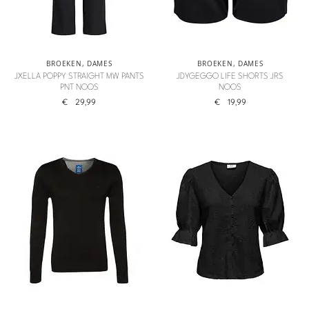
BROEKEN
,
DAMES
BROEKEN
,
DAMES
JXELLA POPPY STRAIGHT MW PANTS
JDYGEGGO LIFE SHORTS JRS
PNT NOOS
NOOS
€
29,99
€
19,99