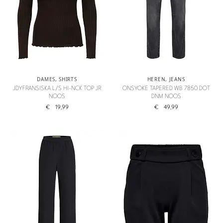
DAMES
,
SHIRTS
HEREN
,
JEANS
JDYFRANSISKA L/S HI-NCK TOP JR
ONSYOKE TAPERED WB 7850 DOT
NOOS
DNM NOOS
€
19,99
€
49,99