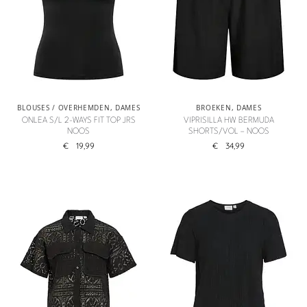
BLOUSES / OVERHEMDEN
,
DAMES
BROEKEN
,
DAMES
ONLEA S/L 2-WAYS FIT TOP JRS
VIPRISILLA HW BERMUDA
NOOS
SHORTS/VOL – NOOS
€
19,99
€
34,99