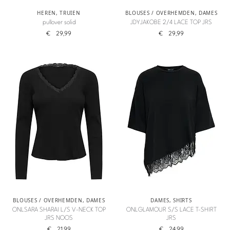
HEREN
,
TRUIEN
BLOUSES / OVERHEMDEN
,
DAMES
pullover solid
JDYJAKOBE 2/4 LACE TOP JRS
€
29,99
€
29,99
BLOUSES / OVERHEMDEN
,
DAMES
DAMES
,
SHIRTS
ONLSARA SHARAI L/S V-NECK TOP
ONLGLAMOUR S/S LACE T-SHIRT
JRS NOOS
JRS
€
21,99
€
24,99