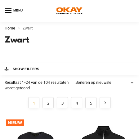
MENU
Home
Zwart
>
Zwart
SHOW FILTERS
Resultaat 1–24 van de 104 resultaten
wordt getoond
1
2
3
4
5
NIEUW