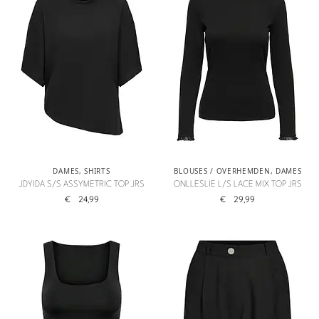
DAMES
,
SHIRTS
BLOUSES / OVERHEMDEN
,
DAMES
JDYIDA S/S ASSYMETRIC TOP JRS
ONLLESLIE L/S LACE MIX TOP JRS
€
24,99
€
29,99