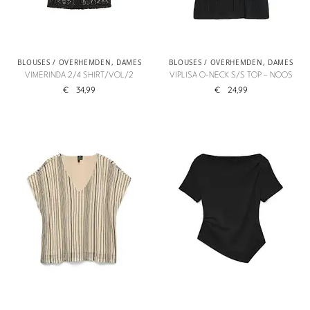
BLOUSES / OVERHEMDEN
,
DAMES
BLOUSES / OVERHEMDEN
,
DAMES
VIMERINDA 2/4 SHIRT/VOL/2
VIPLISA O-NECK S/S TOP – NOOS
€
34,99
€
24,99