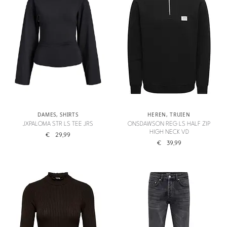
DAMES
,
SHIRTS
HEREN
,
TRUIEN
JXPALOMA STR LS TEE JRS
ONSDAWSON REG LS HALF ZIP
HIGH NECK VD
€
29,99
€
39,99