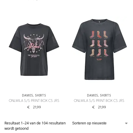
DAMES
,
SHIRTS
DAMES
,
SHIRTS
ONLMILA S/S PRINT BOX CS JRS
ONLMILA S/S PRINT BOX CS JRS
€
21,99
€
21,99
Resultaat 1–24 van de 104 resultaten
wordt getoond