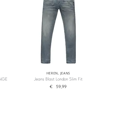
HEREN
,
JEANS
ANGE
Jeans Blast London Slim Fit
€
59,99