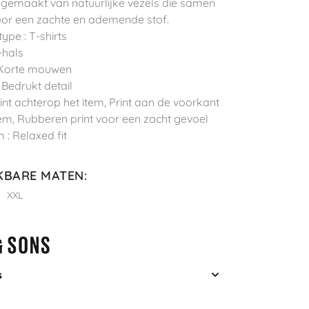
 gemaakt van natuurlijke vezels die samen
or een zachte en ademende stof.
ype : T-shirts
-hals
 Korte mouwen
: Bedrukt detail
Print achterop het item, Print aan de voorkant
tem, Rubberen print voor een zacht gevoel
 : Relaxed fit
KBARE MATEN
:
L
XXL
s