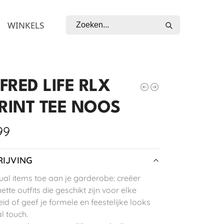
Zoeken
WINKELS
FRED LIFE RLX
PRINT TEE NOOS
99
IJVING
al items toe aan je garderobe: creëer
 nette outfits die geschikt zijn voor elke
id of geef je formele en feestelijke looks
l touch.