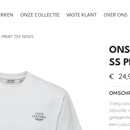
ERKEN
ONZE COLLECTIE
VASTE KLANT
OVER ONS
S PRINT TEE NOOS
ONS
SS 
€
24,
OMSCHR
Voeg casu
stijlvolle,
gelegenhe
een casua