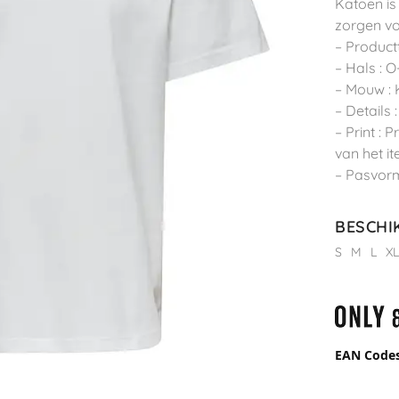
Katoen is
zorgen vo
– Productt
– Hals : O
– Mouw :
– Details 
– Print : 
van het i
– Pasvorm
BESCHI
S
M
L
X
EAN Code