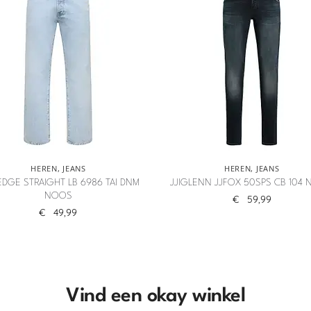
HEREN
,
JEANS
HEREN
,
JEANS
DGE STRAIGHT LB 6986 TAI DNM
JJIGLENN JJFOX 50SPS CB 104
NOOS
€
59,99
€
49,99
Vind een okay winkel