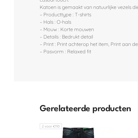
Katoen is gemaakt van natuurlijke vezels 
– Producttype : T-shirts
– Hals : O-hals
– Mouw : Korte mouwen
– Details : Bedrukt detail
– Print : Print achterop het item, Print aan
– Pasvorm : Relaxed fit
Gerelateerde producten
2 voor €110