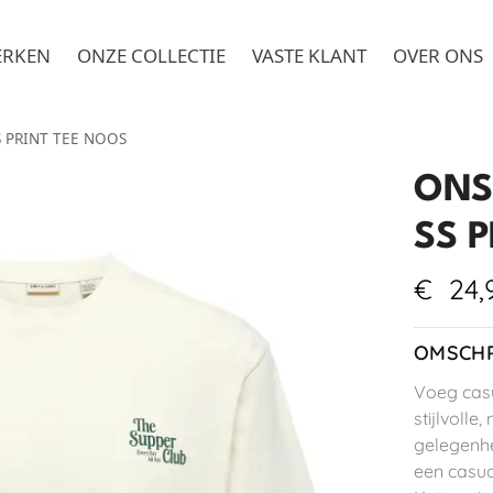
ERKEN
ONZE COLLECTIE
VASTE KLANT
OVER ONS
S PRINT TEE NOOS
ONS
SS 
€
24,
OMSCHR
Voeg casu
stijlvolle,
gelegenhe
een casua