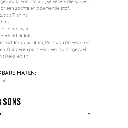
 gemaakt van natuurlijke vezels die samen
or een zachte en ademende stof.
ype : T-shirts
-hals
 Korte mouwen
: Bedrukt detail
Print achterop het item, Print aan de voorkant
tem, Rubberen print voor een zacht gevoel
 : Relaxed fit
KBARE MATEN
:
L
XXL
s