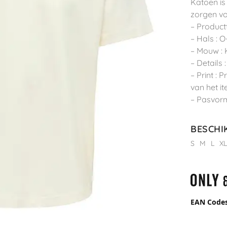
Katoen is
zorgen vo
– Productt
– Hals : O
– Mouw :
– Details 
– Print : 
van het i
– Pasvorm
BESCHI
S
M
L
X
EAN Code