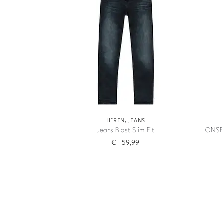
HEREN
,
JEANS
Jeans Blast Slim Fit
ONSE
€
59,99