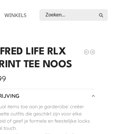
Zoeken
WINKELS
FRED LIFE RLX
PRINT TEE NOOS
99
IJVING
al items toe aan je garderobe: creëer
 nette outfits die geschikt zijn voor elke
id of geef je formele en feestelijke looks
l touch.