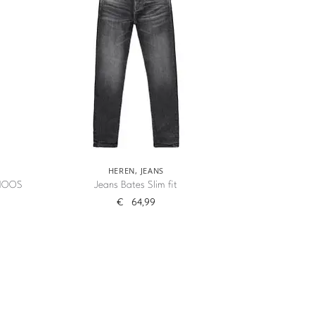
HEREN
,
JEANS
 NOOS
Jeans Bates Slim fit
€
64,99