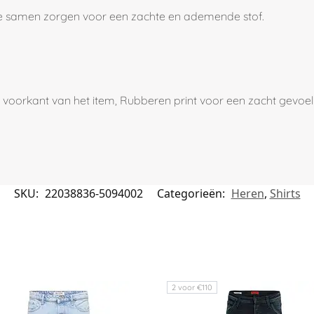
die samen zorgen voor een zachte en ademende stof.
 de voorkant van het item, Rubberen print voor een zacht gevoel
SKU:
22038836-5094002
Categorieën:
Heren
,
Shirts
2 voor €110