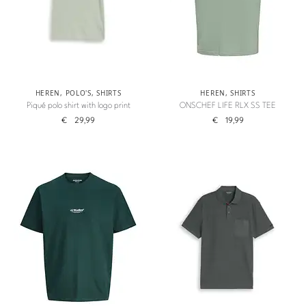
HEREN
,
POLO'S
,
SHIRTS
HEREN
,
SHIRTS
Piqué polo shirt with logo print
ONSCHEF LIFE RLX SS TEE
€
29,99
€
19,99