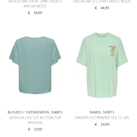
VMTESS MR SHORT DNM SHORTS
OBJJACIRA S/S SHIRT DRESS NOOS
MIX GA NOOS
€
44,99
€
34,99
BLOUSES / OVERHEMDEN
,
DAMES
DAMES
,
SHIRTS
JDYDIVYA LIFE S/S BUTTON TOP
ONLRITA S/S PRINTED TEE CS JRS
WVN DIA
€
24,99
€
21,99