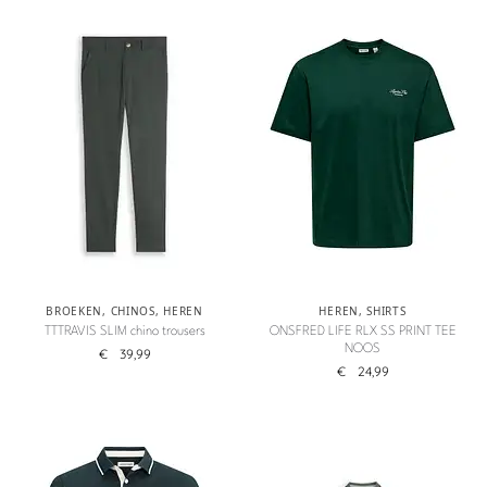
BROEKEN
,
CHINOS
,
HEREN
HEREN
,
SHIRTS
TTTRAVIS SLIM chino trousers
ONSFRED LIFE RLX SS PRINT TEE
NOOS
€
39,99
€
24,99