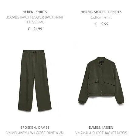
HEREN
,
SHIRTS
HEREN
,
SHIRTS
,
T-SHIRTS
JCOABSTRACT FLOWER BACK PRINT
Cotton T-shirt
TEE SS SMU
€
19,99
€
24,99
BROEKEN
,
DAMES
DAMES
,
JASSEN
VMMELANEY HW LOOSE PANT WVN
VMAMALA SHORT JACKET NOOS