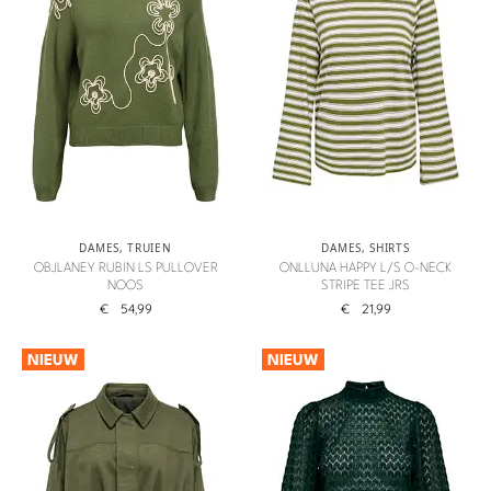
DAMES
,
TRUIEN
DAMES
,
SHIRTS
OBJLANEY RUBIN LS PULLOVER
ONLLUNA HAPPY L/S O-NECK
NOOS
STRIPE TEE JRS
€
54,99
€
21,99
NIEUW
NIEUW