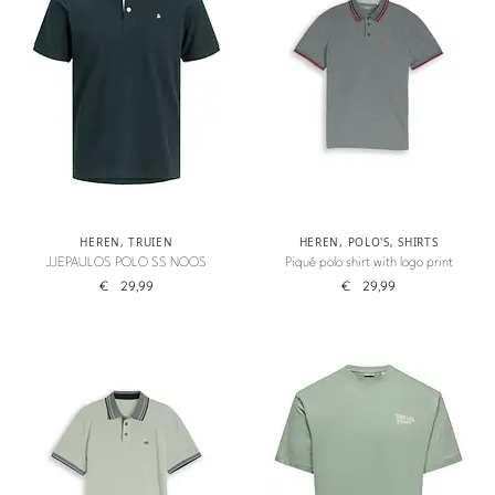
HEREN
,
TRUIEN
HEREN
,
POLO'S
,
SHIRTS
JJEPAULOS POLO SS NOOS
Piqué polo shirt with logo print
€
29,99
€
29,99