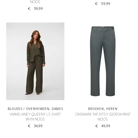
NOOS
€
59,99
€
39,99
BLOUSES / OVERHEMDEN
,
DAMES
BROEKEN
,
HEREN
VMMELANEY QUEENY LS SHIRT
ONSMARK TAP DITSY 020934 PANT
WVN NOOS
NOOS
€
34,99
€
49,99