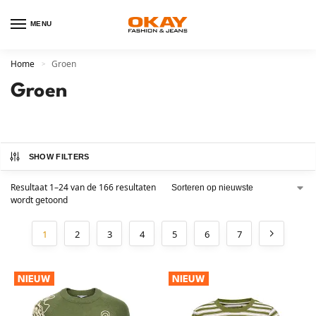
MENU
Home
Groen
>
Groen
SHOW FILTERS
Resultaat 1–24 van de 166 resultaten
wordt getoond
1
2
3
4
5
6
7
NIEUW
NIEUW