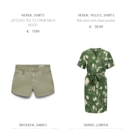
HEREN
,
SHIRTS
HEREN
,
POLO'S
,
SHIRTS
JJESOHO TEE SS CREW NECK
Polo shirt with chest pocket
NOOS
€
39,99
€
17,99
BROEKEN
,
DAMES
DAMES
,
JURKEN