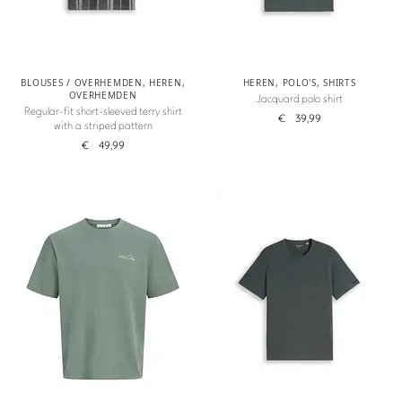
BLOUSES / OVERHEMDEN
,
HEREN
,
HEREN
,
POLO'S
,
SHIRTS
OVERHEMDEN
Jacquard polo shirt
Regular-fit short-sleeved terry shirt
€
39,99
with a striped pattern
€
49,99