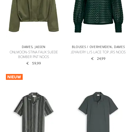
DAMES
,
JASSEN
BLOUSES / OVERHEMDEN
,
DAMES
ONLMOON-STINA FAUX SUEDE
JDYAVERY L/S LACE TOP JRS NOOS
BOMBER PNT NOOS
€
24,99
€
59,99
NIEUW