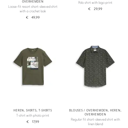
OVERHEMDEN
Polo shirt with logo print
Loose-fit resort short-sleeved shirt
€
29,99
with a crochet look
€
49,99
HEREN
,
SHIRTS
,
T-SHIRTS
BLOUSES / OVERHEMDEN
,
HEREN
,
OVERHEMDEN
T-shirt with photo print
Regular fit short-sleeved shirt with
€
17,99
linen blend