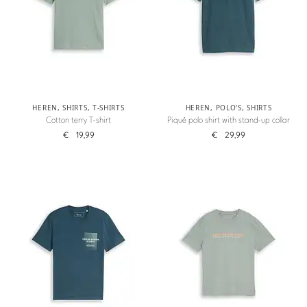
HEREN
,
SHIRTS
,
T-SHIRTS
HEREN
,
POLO'S
,
SHIRTS
Cotton terry T-shirt
Piqué polo shirt with stand-up collar
€
19,99
€
29,99