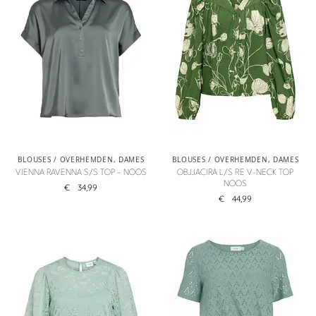
BLOUSES / OVERHEMDEN
,
DAMES
BLOUSES / OVERHEMDEN
,
DAMES
VIENNA RAVENNA S/S TOP – NOOS
OBJJACIRA L/S RE V-NECK TOP
NOOS
€
34,99
€
44,99