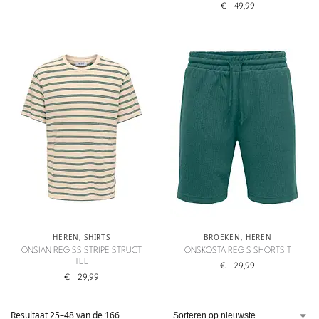
€
49,99
HEREN
,
SHIRTS
BROEKEN
,
HEREN
ONSIAN REG SS STRIPE STRUCT
ONSKOSTA REG S SHORTS T
TEE
€
29,99
€
29,99
Resultaat 25–48 van de 166