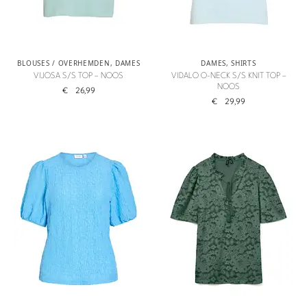
BLOUSES / OVERHEMDEN
,
DAMES
DAMES
,
SHIRTS
VIJOSA S/S TOP – NOOS
VIDALO O-NECK S/S KNIT TOP –
NOOS
€
26,99
€
29,99