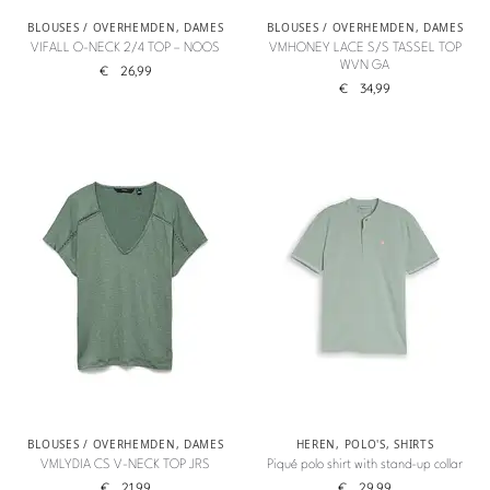
BLOUSES / OVERHEMDEN
,
DAMES
BLOUSES / OVERHEMDEN
,
DAMES
VIFALL O-NECK 2/4 TOP – NOOS
VMHONEY LACE S/S TASSEL TOP
WVN GA
€
26,99
€
34,99
BLOUSES / OVERHEMDEN
,
DAMES
HEREN
,
POLO'S
,
SHIRTS
VMLYDIA CS V-NECK TOP JRS
Piqué polo shirt with stand-up collar
€
21,99
€
29,99