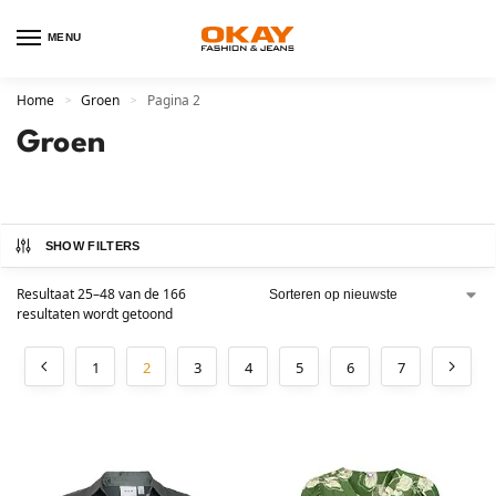
MENU
Home
Groen
Pagina 2
>
>
Groen
SHOW FILTERS
Resultaat 25–48 van de 166
resultaten wordt getoond
1
2
3
4
5
6
7