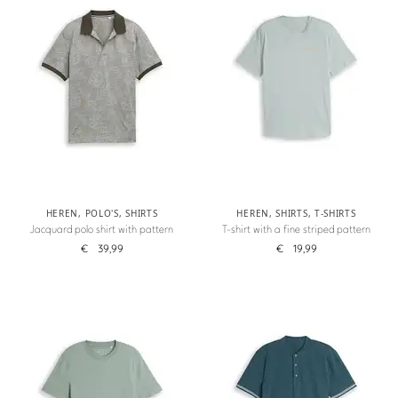
HEREN
,
POLO'S
,
SHIRTS
HEREN
,
SHIRTS
,
T-SHIRTS
Jacquard polo shirt with pattern
T-shirt with a fine striped pattern
€
39,99
€
19,99