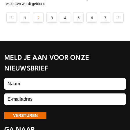
resultaten wordt getoond
1
2
3
4
5
6
7
MELD JE AAN VOOR ONZE
NIEUWSBRIEF
GA NAAR