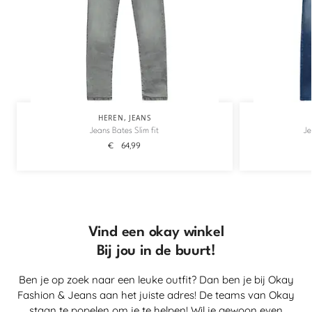
HEREN
,
JEANS
Jeans Bates Slim fit
Je
€
64,99
Vind een okay winkel
Bij jou in de buurt!
Ben je op zoek naar een leuke outfit? Dan ben je bij Okay
Fashion & Jeans aan het juiste adres! De teams van Okay
staan te popelen om je te helpen! Wil je gewoon even