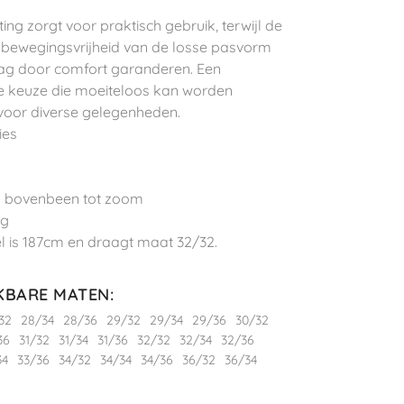
iting zorgt voor praktisch gebruik, terwijl de
 bewegingsvrijheid van de losse pasvorm
ag door comfort garanderen. Een
ge keuze die moeiteloos kan worden
voor diverse gelegenheden.
ies
n bovenbeen tot zoom
ng
 is 187cm en draagt maat 32/32.
KBARE MATEN
:
32
28/34
28/36
29/32
29/34
29/36
30/32
36
31/32
31/34
31/36
32/32
32/34
32/36
34
33/36
34/32
34/34
34/36
36/32
36/34