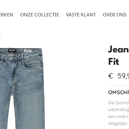
ERKEN
ONZE COLLECTIE
VASTE KLANT
OVER ONS
t
Jean
Fit
€
59,
OMSCHR
De Guard 
uitstrali
een mid-ri
dagelijks 