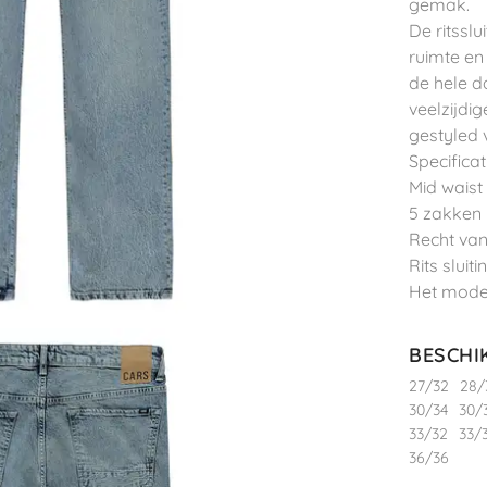
gemak.
De ritsslu
ruimte en
de hele d
veelzijdi
gestyled 
Specificat
Mid waist
5 zakken
Recht va
Rits sluiti
Het model
BESCHI
27/32
28/
30/34
30/
33/32
33/
36/36