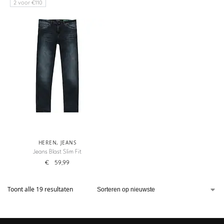
2 voor €110
HEREN
,
JEANS
Jeans Blast Slim Fit
€
59,99
Toont alle 19 resultaten