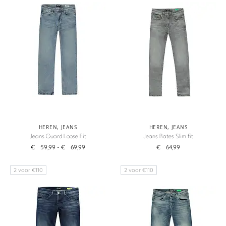
HEREN
,
JEANS
HEREN
,
JEANS
Jeans Guard Loose Fit
Jeans Bates Slim fit
€
59,99
-
€
69,99
€
64,99
2 voor €110
2 voor €110