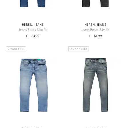
HEREN
,
JEANS
HEREN
,
JEANS
Jeans Bates Slim fit
Jeans Bates Slim fit
€
64,99
€
64,99
2 voor €110
2 voor €110