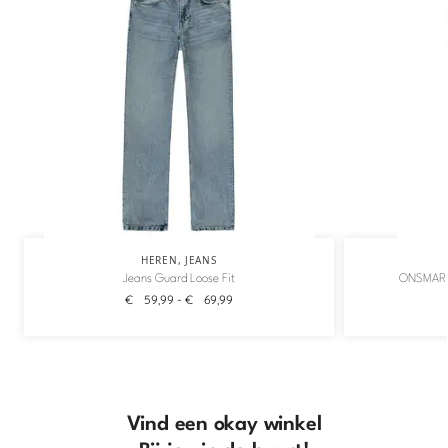
HEREN
,
JEANS
Jeans Guard Loose Fit
ONSMARK
€
59,99
-
€
69,99
Vind een okay winkel