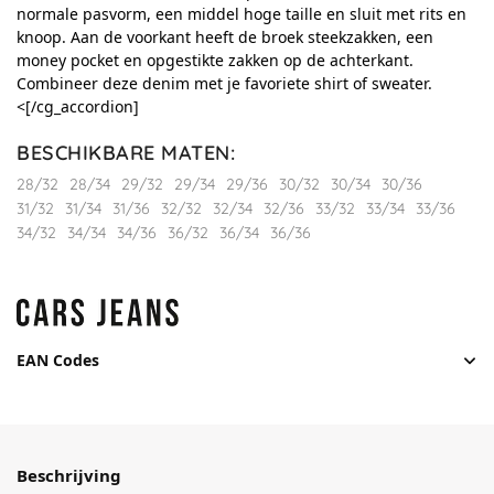
normale pasvorm, een middel hoge taille en sluit met rits en
knoop. Aan de voorkant heeft de broek steekzakken, een
money pocket en opgestikte zakken op de achterkant.
Combineer deze denim met je favoriete shirt of sweater.
<[/cg_accordion]
BESCHIKBARE MATEN
:
28/32
28/34
29/32
29/34
29/36
30/32
30/34
30/36
31/32
31/34
31/36
32/32
32/34
32/36
33/32
33/34
33/36
34/32
34/34
34/36
36/32
36/34
36/36
EAN Codes
Beschrijving