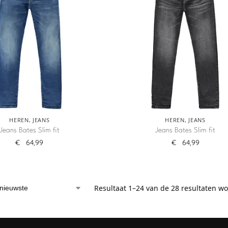
HEREN
,
JEANS
HEREN
,
JEANS
Jeans Bates Slim fit
Jeans Bates Slim fit
€
64,99
€
64,99
Resultaat 1–24 van de 28 resultaten w