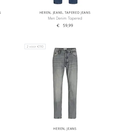
S
HEREN
,
JEANS
,
TAPERED JEANS
Men Denim Tapered
€
59,99
2 voor €110
HEREN
,
JEANS