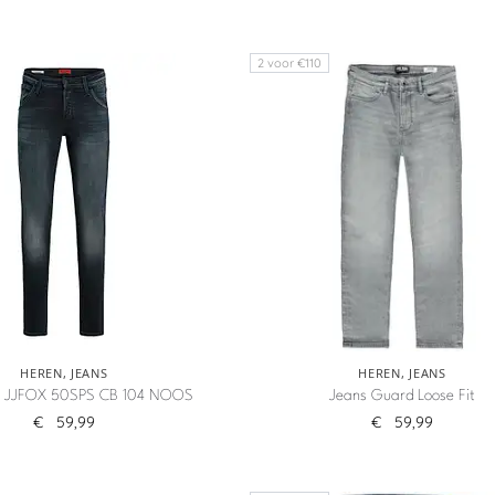
2 voor €110
HEREN
,
JEANS
HEREN
,
JEANS
 JJFOX 50SPS CB 104 NOOS
Jeans Guard Loose Fit
€
59,99
€
59,99