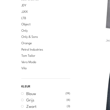
JDY
JJXX
LTB
Object
Only
Only & Sons
Je
Orange
Petrol Industries
Tom Tailor
Vero Moda
Vila
KLEUR
Blauw
(19)
Grijs
(6)
Zwart
(3)