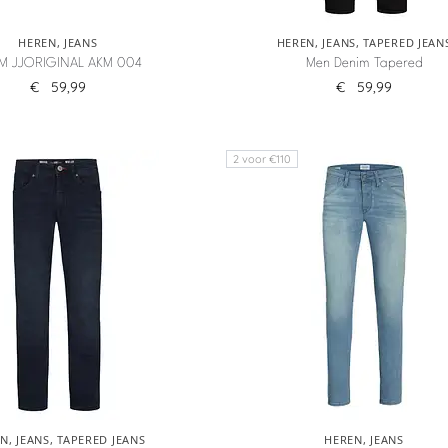
HEREN
,
JEANS
HEREN
,
JEANS
,
TAPERED JEAN
TIM JJORIGINAL AKM 004
Men Denim Tapered
€
59,99
€
59,99
2 voor €110
EN
,
JEANS
,
TAPERED JEANS
HEREN
,
JEANS