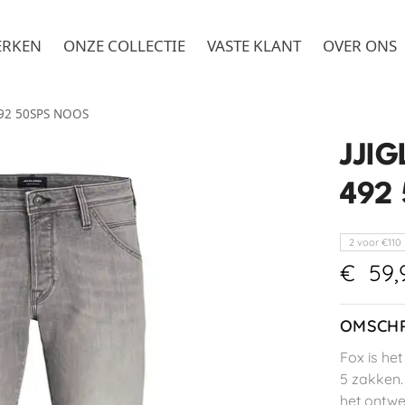
ERKEN
ONZE COLLECTIE
VASTE KLANT
OVER ONS
492 50SPS NOOS
JJI
492
2 voor €110
€
59,
OMSCHR
Fox is het
5 zakken.
het ontwer