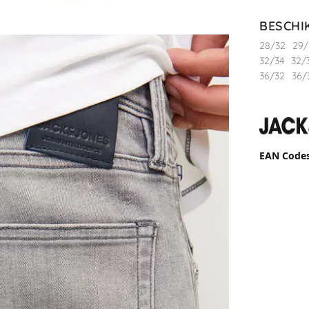
BESCHI
28/32
29/
32/34
32/
36/32
36/
EAN Code