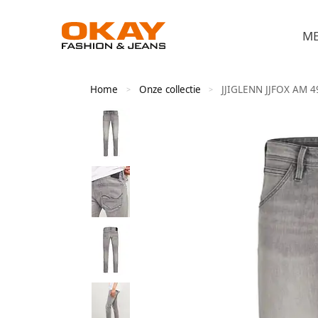
M
Home
Onze collectie
JJIGLENN JJFOX AM 
>
>