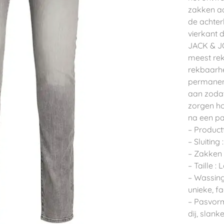
zakken aa
de achter
vierkant d
JACK & JO
meest rek
rekbaarhe
permanent
aan zodat 
zorgen ho
na een pa
– Productt
– Sluitin
– Zakken 
– Taille : 
– Wassing
unieke, f
– Pasvorm 
dij, slan