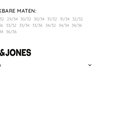
KBARE MATEN
:
32
29/34
30/32
30/34
31/32
31/34
32/32
36
33/32
33/34
33/36
34/32
34/34
34/36
34
36/36
s