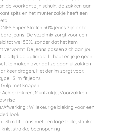
n de voorkant zijn schuin, de zakken aan
kant spits en het muntenzakje heeft een
etail.
NES Super Stretch 50% jeans zijn onze
bare jeans. De vezelmix zorgt voor een
id tot wel 50%, zonder dat het item
 vervormt. De jeans passen zich aan jou
je altijd de optimale fit hebt en je je geen
eft te maken over dat ze gaan uitzakken
ar keer dragen. Het denim zorgt voor.
ype : Slim fit jeans
g : Gulp met knopen
: Achterzakken, Muntzakje, Voorzakken
Low rise
/Afwerking : Willekeurige bleking voor een
aded look
: Slim fit jeans met een lage taille, slanke
ke knie, strakke beenopening