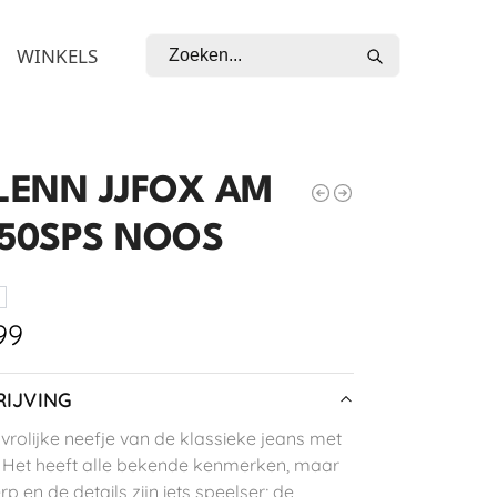
Zoeken
WINKELS
GLENN JJFOX AM
 50SPS NOOS
99
IJVING
 vrolijke neefje van de klassieke jeans met
 Het heeft alle bekende kenmerken, maar
p en de details zijn iets speelser; de