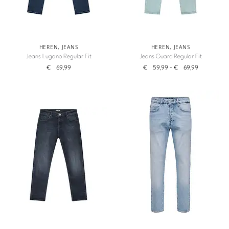
HEREN
,
JEANS
HEREN
,
JEANS
Jeans Lugano Regular Fit
Jeans Guard Regular Fit
€
69,99
€
59,99
-
€
69,99