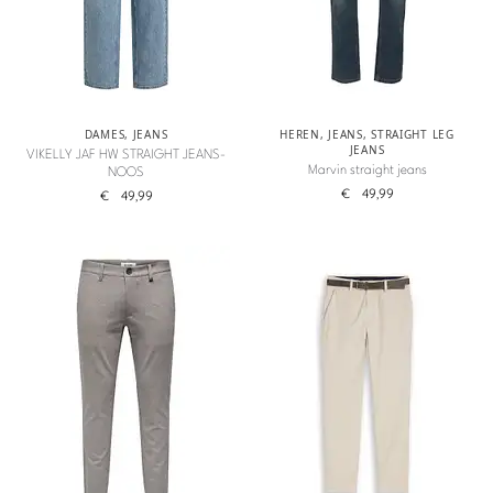
DAMES
,
JEANS
HEREN
,
JEANS
,
STRAIGHT LEG
JEANS
VIKELLY JAF HW STRAIGHT JEANS-
Marvin straight jeans
NOOS
€
49,99
€
49,99