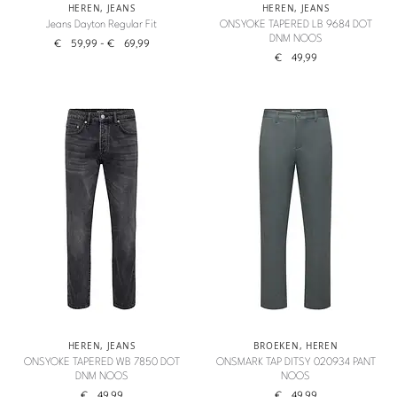
HEREN
,
JEANS
HEREN
,
JEANS
Jeans Dayton Regular Fit
ONSYOKE TAPERED LB 9684 DOT
DNM NOOS
€
59,99
-
€
69,99
€
49,99
HEREN
,
JEANS
BROEKEN
,
HEREN
ONSYOKE TAPERED WB 7850 DOT
ONSMARK TAP DITSY 020934 PANT
DNM NOOS
NOOS
€
49,99
€
49,99