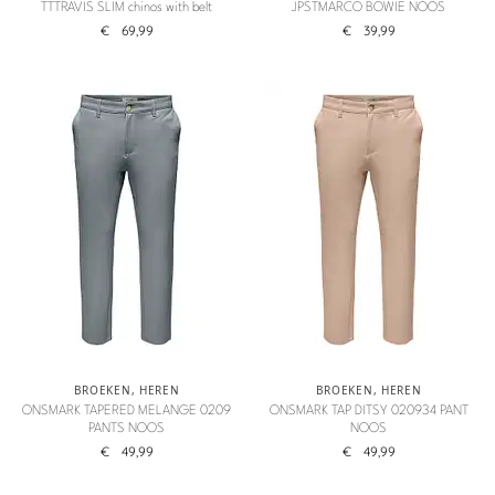
TTTRAVIS SLIM chinos with belt
JPSTMARCO BOWIE NOOS
€
69,99
€
39,99
BROEKEN
,
HEREN
BROEKEN
,
HEREN
ONSMARK TAPERED MELANGE 0209
ONSMARK TAP DITSY 020934 PANT
PANTS NOOS
NOOS
€
49,99
€
49,99