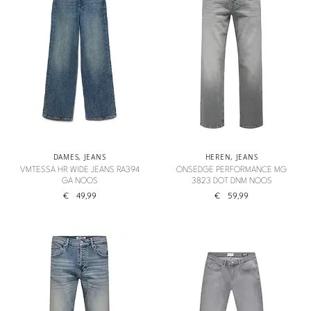
DAMES
,
JEANS
HEREN
,
JEANS
VMTESSA HR WIDE JEANS RA394
ONSEDGE PERFORMANCE MG
GA NOOS
3823 DOT DNM NOOS
€
49,99
€
59,99