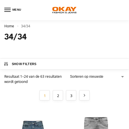
MENU
Home
34/34
>
34/34
SHOW FILTERS
Resultaat 1–24 van de 63 resultaten
wordt getoond
1
2
3