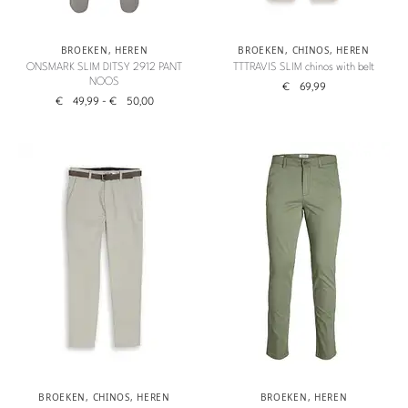
BROEKEN
,
HEREN
BROEKEN
,
CHINOS
,
HEREN
ONSMARK SLIM DITSY 2912 PANT
TTTRAVIS SLIM chinos with belt
NOOS
€
69,99
€
49,99
-
€
50,00
BROEKEN
,
CHINOS
,
HEREN
BROEKEN
,
HEREN