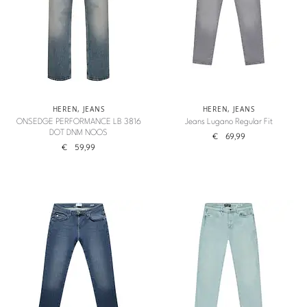
HEREN
,
JEANS
HEREN
,
JEANS
ONSEDGE PERFORMANCE LB 3816
Jeans Lugano Regular Fit
DOT DNM NOOS
€
69,99
€
59,99