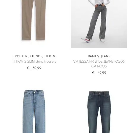
BROEKEN
,
CHINOS
,
HEREN
DAMES
,
JEANS
TTTRAVIS SLIM chino trousers
VMTESSA HR WIDE JEANS RA206
GA NOOS
€
39,99
€
49,99