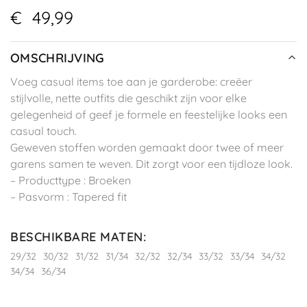
€
49,99
OMSCHRIJVING
Voeg casual items toe aan je garderobe: creëer
stijlvolle, nette outfits die geschikt zijn voor elke
gelegenheid of geef je formele en feestelijke looks een
casual touch.
Geweven stoffen worden gemaakt door twee of meer
garens samen te weven. Dit zorgt voor een tijdloze look.
– Producttype : Broeken
– Pasvorm : Tapered fit
BESCHIKBARE MATEN
:
29/32
30/32
31/32
31/34
32/32
32/34
33/32
33/34
34/32
34/34
36/34