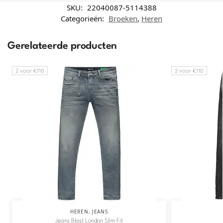
SKU:
22040087-5114388
Categorieën:
Broeken
,
Heren
Gerelateerde producten
2 voor €110
2 voor €110
HEREN
,
JEANS
Jeans Blast London Slim Fit