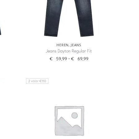
HEREN
,
JEANS
Jeans Dayton Regular Fit
€
59,99
-
€
69,99
2 voor €110