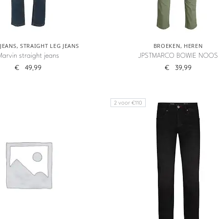
,
JEANS
,
STRAIGHT LEG JEANS
BROEKEN
,
HEREN
Marvin straight jeans
JPSTMARCO BOWIE NOOS
€
49,99
€
39,99
2 voor €110