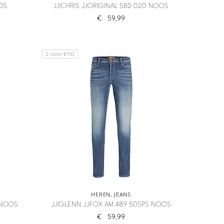
OS
JJICHRIS JJORIGINAL SBD 020 NOOS
€
59,99
2 voor €110
HEREN
,
JEANS
 NOOS
JJIGLENN JJFOX AM 489 50SPS NOOS
€
59,99