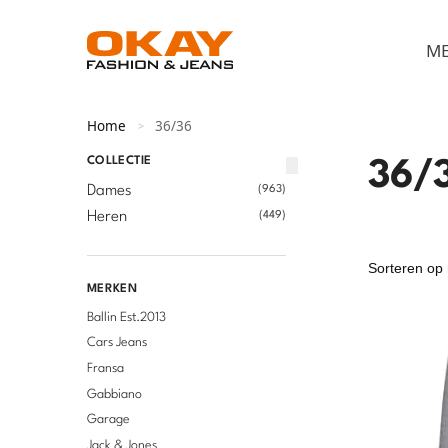
M
Home
36/36
>
COLLECTIE
36/
Dames
(963)
Heren
(449)
MERKEN
Ballin Est.2013
Cars Jeans
Fransa
Gabbiano
Garage
Jack & Jones