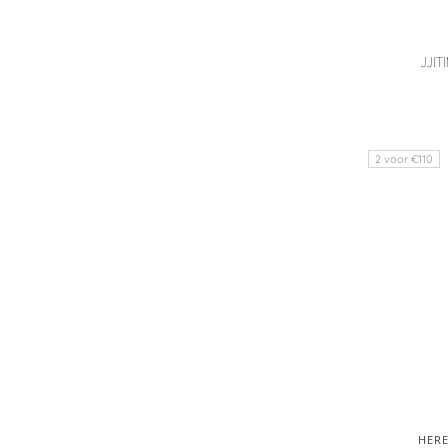
JJI
2 voor €110
HER