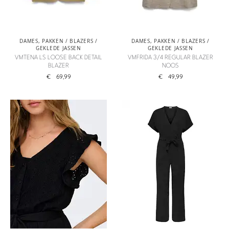
DAMES
,
PAKKEN / BLAZERS /
DAMES
,
PAKKEN / BLAZERS /
GEKLEDE JASSEN
GEKLEDE JASSEN
VMTENA LS LOOSE BACK DETAIL
VMFRIDA 3/4 REGULAR BLAZER
BLAZER
NOOS
€
69,99
€
49,99