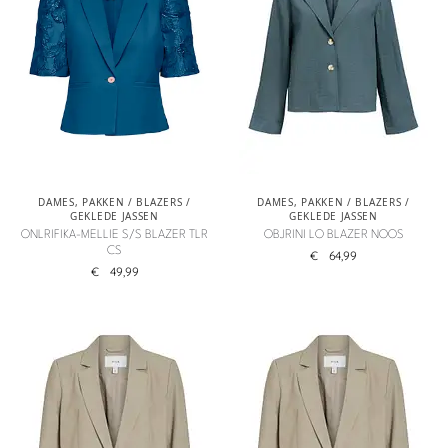
DAMES
,
PAKKEN / BLAZERS /
DAMES
,
PAKKEN / BLAZERS /
GEKLEDE JASSEN
GEKLEDE JASSEN
ONLRIFIKA-MELLIE S/S BLAZER TLR
OBJRINI LO BLAZER NOOS
CS
€
64,99
€
49,99