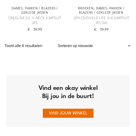
DAMES
,
PAKKEN / BLAZERS /
BROEKEN
,
DAMES
,
PAKKEN /
GEKLEDE JASSEN
BLAZERS / GEKLEDE JASSEN
ONLELISA S/L V-NECK JUMPSUIT
JDYLOUISVILLE LIFE 3/4 JUMPSUIT
JRS
JRS DIA
€
39,99
€
39,99
Toont alle 8 resultaten
Vind een okay winkel
Bij jou in de buurt!
VIND JOUW WINKEL