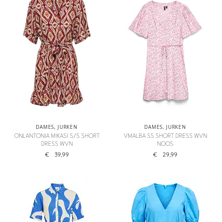
DAMES
,
JURKEN
DAMES
,
JURKEN
ONLANTONIA MIKASI S/S SHORT
VMALBA SS SHORT DRESS WVN
DRESS WVN
NOOS
€
39,99
€
29,99