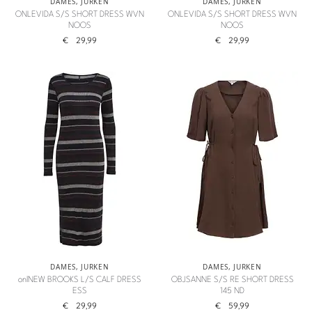
DAMES
,
JURKEN
DAMES
,
JURKEN
ONLEVIDA S/S SHORT DRESS WVN
ONLEVIDA S/S SHORT DRESS WVN
NOOS
NOOS
€
29,99
€
29,99
DAMES
,
JURKEN
DAMES
,
JURKEN
onlNEW BROOKS L/S CALF DRESS
OBJSANNE S/S RE SHORT DRESS
ESS
145 ND
€
29,99
€
59,99