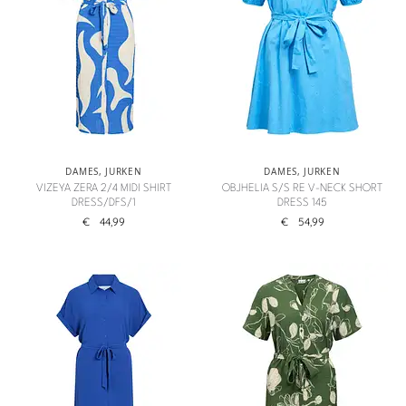
DAMES
,
JURKEN
DAMES
,
JURKEN
VIZEYA ZERA 2/4 MIDI SHIRT
OBJHELIA S/S RE V-NECK SHORT
DRESS/DFS/1
DRESS 145
€
44,99
€
54,99