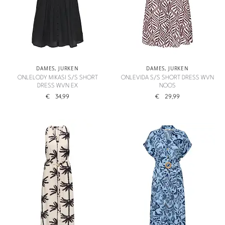
DAMES
,
JURKEN
DAMES
,
JURKEN
ONLELODY MIKASI S/S SHORT
ONLEVIDA S/S SHORT DRESS WVN
DRESS WVN EX
NOOS
€
34,99
€
29,99