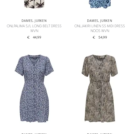
DAMES
,
JURKEN
DAMES
,
JURKEN
ONLPALIMA S/L LONG BELT DRESS
ONLJAKIRI LINEN SS MIDI DRESS
WVN
NOOS WVN
€
44,99
€
54,99