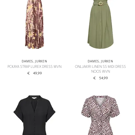
DAMES
,
JURKEN
DAMES
,
JURKEN
PCKAYA STRAP LUREX DRESS WVN
ONLJAKIRI LINEN SS MIDI DRESS
NOOS WVN
€
49,99
€
54,99