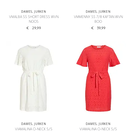
DAMES
,
JURKEN
DAMES
,
JURKEN
VMALBA SS SHORT DRESS WVN
VMMENNY SS 7/8 KAFTAN WVN
NOOS
BOO
€
29,99
€
39,99
DAMES
,
JURKEN
DAMES
,
JURKEN
VIAMALINA O-NECK S/S
VIAMALINA O-NECK S/S