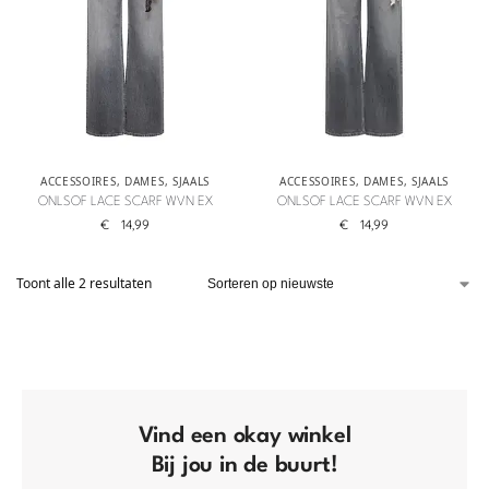
ACCESSOIRES
,
DAMES
,
SJAALS
ACCESSOIRES
,
DAMES
,
SJAALS
ONLSOF LACE SCARF WVN EX
ONLSOF LACE SCARF WVN EX
€
14,99
€
14,99
Toont alle 2 resultaten
Vind een okay winkel
Bij jou in de buurt!