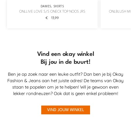
DAMES
,
SHIRTS
ONLLIVE LOVE S/S ONECK TOP NOOS JRS
ONLBLUSH MI
€
13,99
Vind een okay winkel
Bij jou in de buurt!
Ben je op zoek naar een leuke outfit? Dan ben je bij Okay
Fashion & Jeans aan het juiste adres! De teams van Okay
staan te popelen om je te helpen! Wil je gewoon even
lekker rondneuzen? Ook dat is geen enkel probleem!
VIND JOUW WINKEL