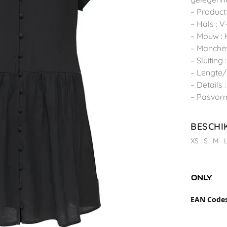
– Product
– Hals : 
– Mouw :
– Manche
– Sluiting
– Lengte/
– Details 
– Pasvorm
BESCHI
XS
S
M
EAN Code