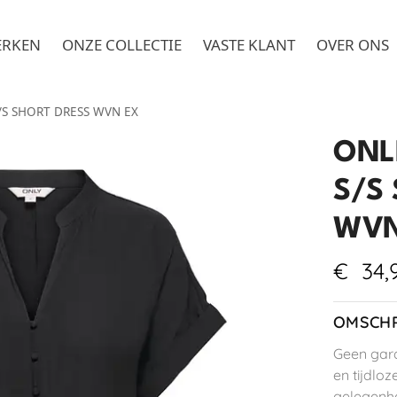
ERKEN
ONZE COLLECTIE
VASTE KLANT
OVER ONS
/S SHORT DRESS WVN EX
ONL
S/S
WVN
€
34,
OMSCHR
Geen gard
en tijdloz
gelegenhe