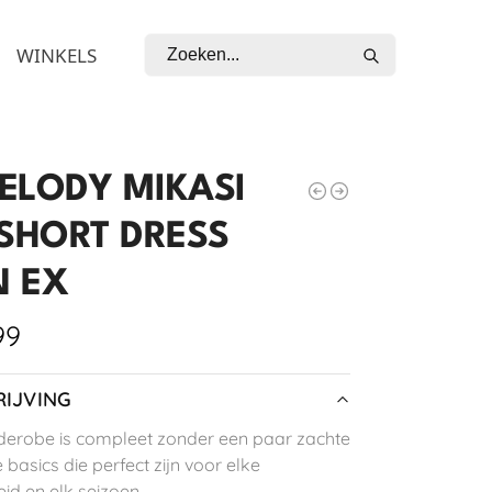
Zoeken
WINKELS
ELODY MIKASI
 SHORT DRESS
 EX
99
IJVING
erobe is compleet zonder een paar zachte
e basics die perfect zijn voor elke
id en elk seizoen.