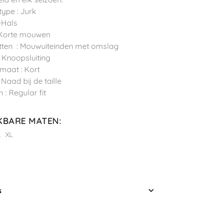
type : Jurk
V-Hals
 Korte mouwen
tten : Mouwuiteinden met omslag
 : Knoopsluiting
maat : Kort
: Naad bij de taille
 : Regular fit
KBARE MATEN
:
L
XL
s