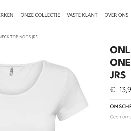
ERKEN
ONZE COLLECTIE
VASTE KLANT
OVER ONS
NECK TOP NOOS JRS
ONL
ONE
JRS
€
13,
OMSCHR
Geen omsc