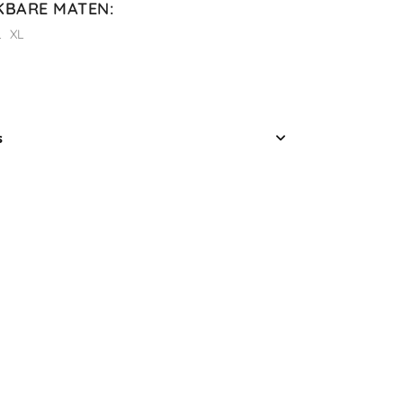
KBARE MATEN
:
L
XL
s