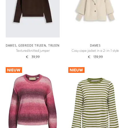
DAMES
,
GEBREIDE TRUIEN
,
TRUIEN
DAMES
Textured knitted jumper
Cosy cape jacket in a 2-in-1 style
€
39,99
€
139,99
NIEUW
NIEUW