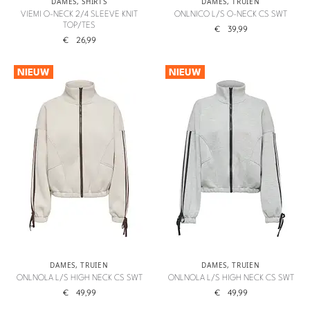
DAMES
,
SHIRTS
DAMES
,
TRUIEN
VIEMI O-NECK 2/4 SLEEVE KNIT
ONLNICO L/S O-NECK CS SWT
TOP/TES
€
39,99
€
26,99
NIEUW
NIEUW
DAMES
,
TRUIEN
DAMES
,
TRUIEN
ONLNOLA L/S HIGH NECK CS SWT
ONLNOLA L/S HIGH NECK CS SWT
€
49,99
€
49,99