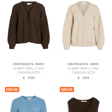
BINNENJASSEN
,
DAMES
BINNENJASSEN
,
DAMES
VILAMPE OPEN L/S KNIT
VILAMPE OPEN L/S KNIT
CARDIGAN-NOOS
CARDIGAN-NOOS
€
37,99
€
37,99
NIEUW
NIEUW