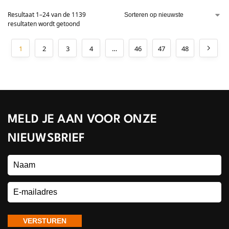
Resultaat 1–24 van de 1139
resultaten wordt getoond
1
2
3
4
…
46
47
48
MELD JE AAN VOOR ONZE
NIEUWSBRIEF