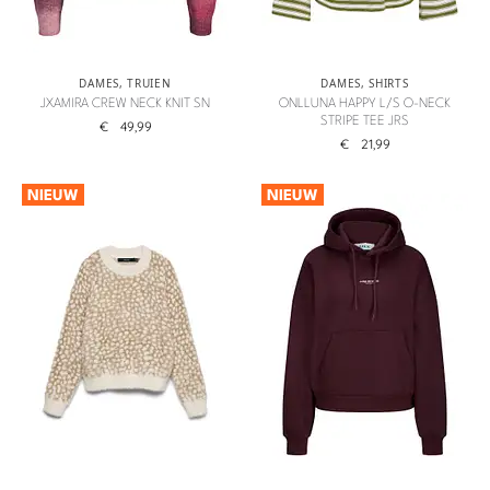
DAMES
,
TRUIEN
DAMES
,
SHIRTS
JXAMIRA CREW NECK KNIT SN
ONLLUNA HAPPY L/S O-NECK
STRIPE TEE JRS
€
49,99
€
21,99
NIEUW
NIEUW