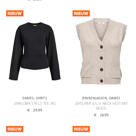
NIEUW
NIEUW
DAMES
,
SHIRTS
BINNENJASSEN
,
DAMES
JXPALOMA STR LS TEE JRS
JDYSUPER S/L V-NECK VEST KNT
NOOS
€
29,99
€
26,99
NIEUW
NIEUW