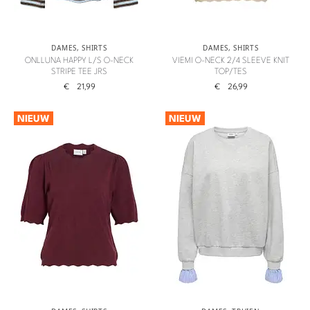
DAMES
,
SHIRTS
DAMES
,
SHIRTS
ONLLUNA HAPPY L/S O-NECK
VIEMI O-NECK 2/4 SLEEVE KNIT
STRIPE TEE JRS
TOP/TES
€
21,99
€
26,99
NIEUW
NIEUW