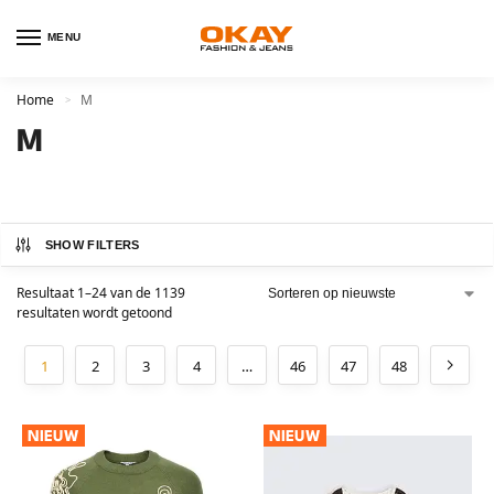
MENU
Home
M
>
M
SHOW FILTERS
Resultaat 1–24 van de 1139
resultaten wordt getoond
1
2
3
4
…
46
47
48
NIEUW
NIEUW