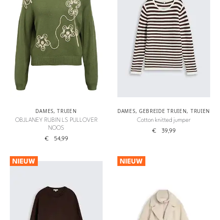
DAMES
,
TRUIEN
DAMES
,
GEBREIDE TRUIEN
,
TRUIEN
OBJLANEY RUBIN LS PULLOVER
Cotton knitted jumper
NOOS
€
39,99
€
54,99
NIEUW
NIEUW