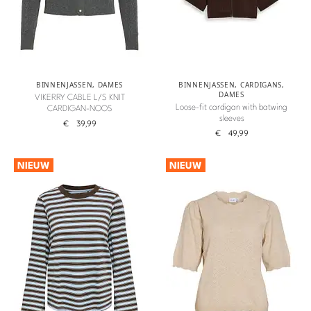
BINNENJASSEN
,
DAMES
BINNENJASSEN
,
CARDIGANS
,
DAMES
VIKERRY CABLE L/S KNIT
Loose-fit cardigan with batwing
CARDIGAN-NOOS
sleeves
€
39,99
€
49,99
NIEUW
NIEUW