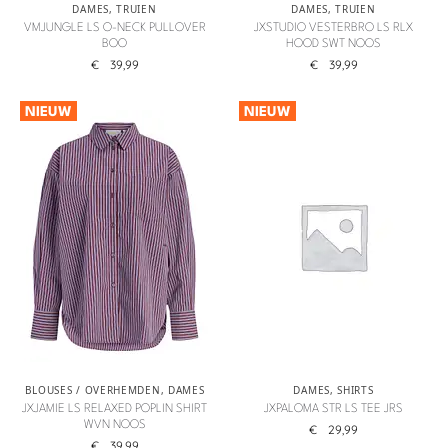
DAMES
,
TRUIEN
DAMES
,
TRUIEN
VMJUNGLE LS O-NECK PULLOVER
JXSTUDIO VESTERBRO LS RLX
BOO
HOOD SWT NOOS
€
39,99
€
39,99
NIEUW
NIEUW
BLOUSES / OVERHEMDEN
,
DAMES
DAMES
,
SHIRTS
JXJAMIE LS RELAXED POPLIN SHIRT
JXPALOMA STR LS TEE JRS
WVN NOOS
€
29,99
€
39,99