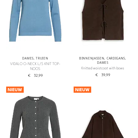
DAMES
,
TRUIEN
BINNENJASSEN
,
CARDIGANS
,
DAMES
VIDALO O-NECK L/S KNIT TOP-
Knitted waistcoat with bows
NOOS
€
39,99
€
32,99
NIEUW
NIEUW