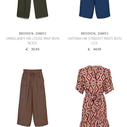
BROEKEN
,
DAMES
BROEKEN
,
DAMES
VMMELANEY HW LOOSE PANT WVN
VMTOMA HW STRAIGHT PANTS WVN
NOOS
LCS
€
39,99
€
44,99