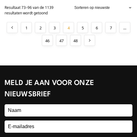
Resultaat 73–96 van de 1139
resultaten wordt getoond
1
2
3
4
5
6
7
…
46
47
48
MELD JE AAN VOOR ONZE
NIEUWSBRIEF