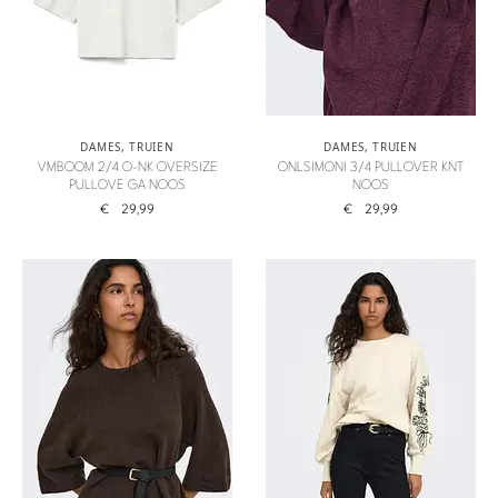
DAMES
,
TRUIEN
DAMES
,
TRUIEN
VMBOOM 2/4 O-NK OVERSIZE
ONLSIMONI 3/4 PULLOVER KNT
PULLOVE GA NOOS
NOOS
€
29,99
€
29,99