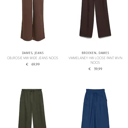
DAMES
,
JEANS
BROEKEN
,
DAMES
OBJROSIE MW WIDE JEANS NOOS
VMMELANEY HW LOOSE PANT WVN
NOOS
€
69,99
€
39,99