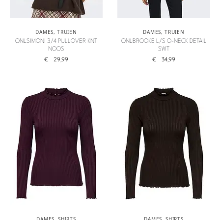
DAMES
,
TRUIEN
DAMES
,
TRUIEN
ONLSIMONI 3/4 PULLOVER KNT
ONLBROOKE L/S O-NECK DETAIL
NOOS
SWT
€
29,99
€
34,99
DAMES
,
SHIRTS
DAMES
,
SHIRTS