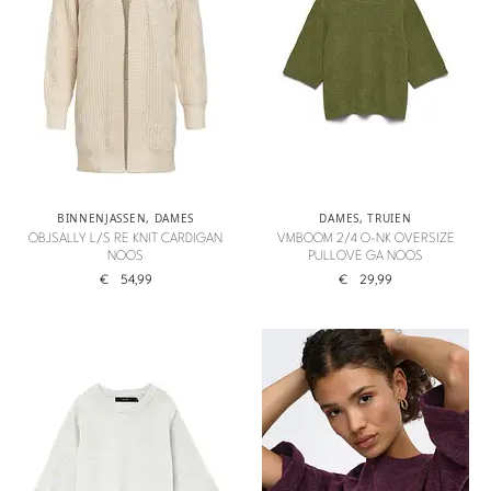
BINNENJASSEN
,
DAMES
DAMES
,
TRUIEN
OBJSALLY L/S RE KNIT CARDIGAN
VMBOOM 2/4 O-NK OVERSIZE
NOOS
PULLOVE GA NOOS
€
54,99
€
29,99