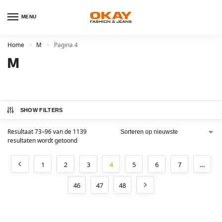
MENU
Home
M
Pagina 4
>
>
M
SHOW FILTERS
Resultaat 73–96 van de 1139
resultaten wordt getoond
1
2
3
4
5
6
7
…
46
47
48