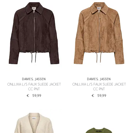
DAMES
,
JASSEN
DAMES
,
JASSEN
ONLLIXA L/S FAUX SUEDE JACKET
ONLLIXA L/S FAUX SUEDE JACKET
CC PNT
CC PNT
€
59,99
€
59,99