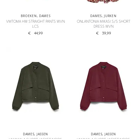
BROEKEN
,
DAMES
DAMES
,
JURKEN
VMTOMA HW STRAIGHT PANTS WVN
ONLANTONIA MIKASI S/S SHORT
LCS
DRESS WVN
€
44,99
€
39,99
DAMES
,
JASSEN
DAMES
,
JASSEN