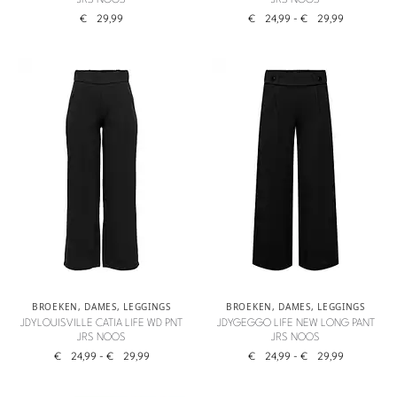
JRS NOOS
JRS NOOS
€
29,99
€
24,99
-
€
29,99
BROEKEN
,
DAMES
,
LEGGINGS
BROEKEN
,
DAMES
,
LEGGINGS
JDYLOUISVILLE CATIA LIFE WD PNT
JDYGEGGO LIFE NEW LONG PANT
JRS NOOS
JRS NOOS
€
24,99
-
€
29,99
€
24,99
-
€
29,99