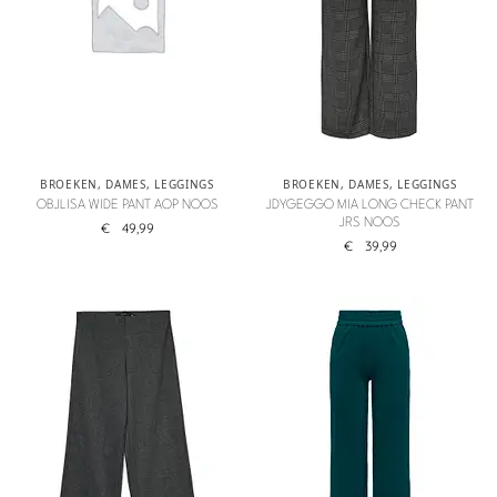
BROEKEN
,
DAMES
,
LEGGINGS
BROEKEN
,
DAMES
,
LEGGINGS
OBJLISA WIDE PANT AOP NOOS
JDYGEGGO MIA LONG CHECK PANT
JRS NOOS
€
49,99
€
39,99