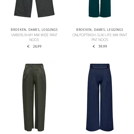
BROEKEN
,
DAMES
,
LEGGINGS
BROEKEN
,
DAMES
,
LEGGINGS
VMBERLIN MY MW WIDE PANT
ONLPOPTRASH-SUKI LIFE MW PANT
NOOS
PNT NOOS
€
26,99
€
39,99