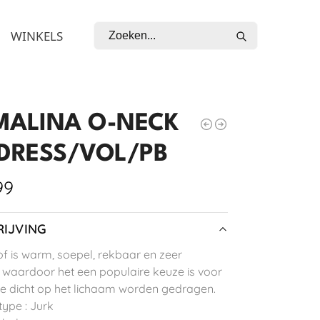
Zoeken
WINKELS
MALINA O-NECK
 DRESS/VOL/PB
99
IJVING
of is warm, soepel, rekbaar en zeer
, waardoor het een populaire keuze is voor
ie dicht op het lichaam worden gedragen.
type : Jurk