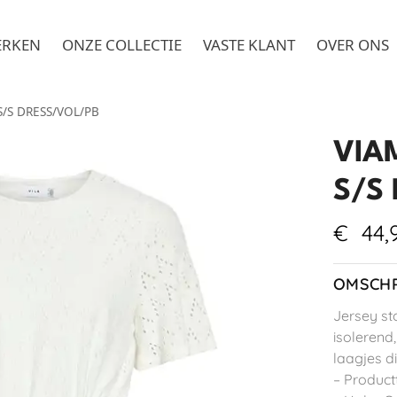
ERKEN
ONZE COLLECTIE
VASTE KLANT
OVER ONS
/S DRESS/VOL/PB
VIA
S/S
€
44,
OMSCHR
Jersey st
isolerend
laagjes d
– Product