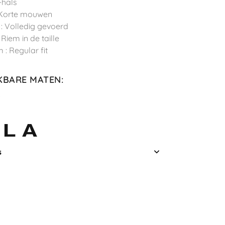
-hals
 Korte mouwen
 : Volledig gevoerd
: Riem in de taille
 : Regular fit
KBARE MATEN
:
L
s