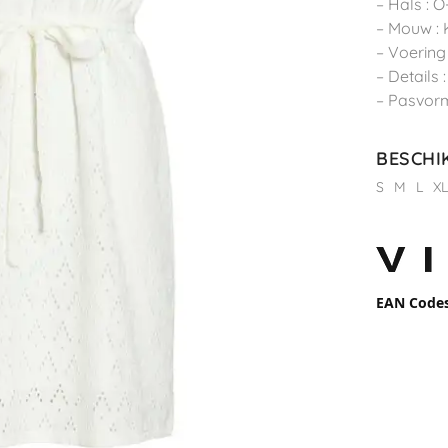
– Hals : O
– Mouw :
– Voering
– Details 
– Pasvorm
BESCHI
S
M
L
X
EAN Code