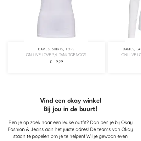
DAMES
,
SHIRTS
,
TOPS
DAMES
,
LA
ONLLIVE LOVE S/L TANK TOP NOOS
ONLLIVE L
€
9,99
Vind een okay winkel
Bij jou in de buurt!
Ben je op zoek naar een leuke outfit? Dan ben je bij Okay
Fashion & Jeans aan het juiste adres! De teams van Okay
staan te popelen om je te helpen! Wil je gewoon even