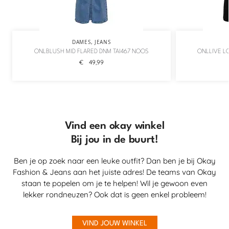
DAMES
,
JEANS
ONLBLUSH MID FLARED DNM TAI467 NOOS
ONLLIVE L
€
49,99
Vind een okay winkel
Bij jou in de buurt!
Ben je op zoek naar een leuke outfit? Dan ben je bij Okay
Fashion & Jeans aan het juiste adres! De teams van Okay
staan te popelen om je te helpen! Wil je gewoon even
lekker rondneuzen? Ook dat is geen enkel probleem!
VIND JOUW WINKEL