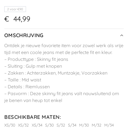
2 voor €90
€
44,99
OMSCHRIJVING
Ontdek je nieuwe favoriete item voor zowel werk als vrije
tijd met een coole jeans met de perfecte fit en kleur.
– Producttype : Skinny fit jeans
– Sluiting : Gulp met knopen
– Zakken : Achterzakken, Muntzakje, Voorzakken
– Taille : Mid waist
– Details : Riemlussen
– Pasvorm : Deze skinny fit jeans valt nauwsluitend om
je benen van heup tot enkel
BESCHIKBARE MATEN
:
XS/30
XS/32
XS/34
S/30
S/32
S/34
M/30
M/32
M/34