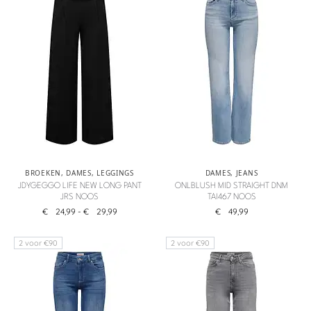
BROEKEN
,
DAMES
,
LEGGINGS
DAMES
,
JEANS
JDYGEGGO LIFE NEW LONG PANT
ONLBLUSH MID STRAIGHT DNM
JRS NOOS
TAI467 NOOS
€
24,99
-
€
29,99
€
49,99
2 voor €90
2 voor €90