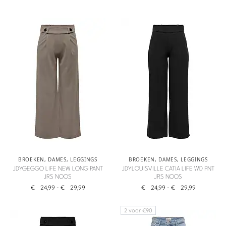
BROEKEN
,
DAMES
,
LEGGINGS
BROEKEN
,
DAMES
,
LEGGINGS
JDYGEGGO LIFE NEW LONG PANT
JDYLOUISVILLE CATIA LIFE WD PNT
JRS NOOS
JRS NOOS
€
24,99
-
€
29,99
€
24,99
-
€
29,99
2 voor €90