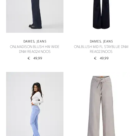
DAMES
,
JEANS
DAMES
,
JEANS
ONLMADISON BLUSH HW WIDE
ONLBLUSH MID FL STAYBLUE DNM
DNM REA024 NOOS
REA023NOOS
€
49,99
€
49,99