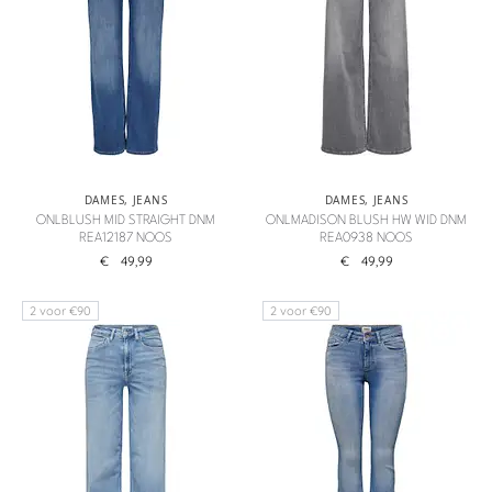
DAMES
,
JEANS
DAMES
,
JEANS
ONLBLUSH MID STRAIGHT DNM
ONLMADISON BLUSH HW WID DNM
REA12187 NOOS
REA0938 NOOS
€
49,99
€
49,99
2 voor €90
2 voor €90