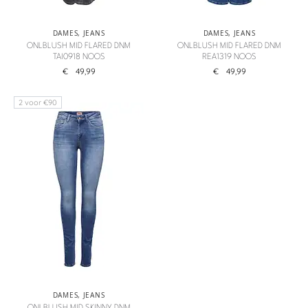
DAMES
,
JEANS
DAMES
,
JEANS
ONLBLUSH MID FLARED DNM
ONLBLUSH MID FLARED DNM
TAI0918 NOOS
REA1319 NOOS
€
49,99
€
49,99
2 voor €90
DAMES
,
JEANS