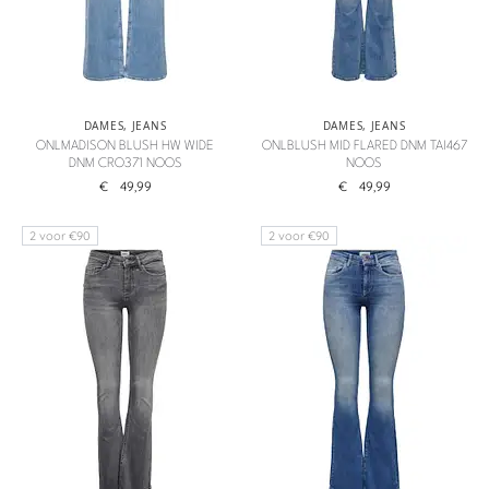
DAMES
,
JEANS
DAMES
,
JEANS
ONLMADISON BLUSH HW WIDE
ONLBLUSH MID FLARED DNM TAI467
DNM CRO371 NOOS
NOOS
€
49,99
€
49,99
2 voor €90
2 voor €90