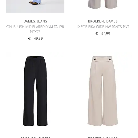
DAMES
,
JEANS
BROEKEN
,
DAMES
ONLBLUSH MID FLARED DNM TAI198
JXZOE FIKA WIDE HW PANTS PNT
NOOS
€
54,99
€
49,99