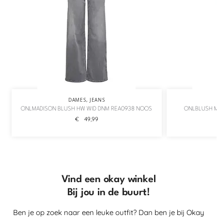
DAMES
,
JEANS
ONLMADISON BLUSH HW WID DNM REA0938 NOOS
ONLBLUSH M
€
49,99
Vind een okay winkel
Bij jou in de buurt!
Ben je op zoek naar een leuke outfit? Dan ben je bij Okay