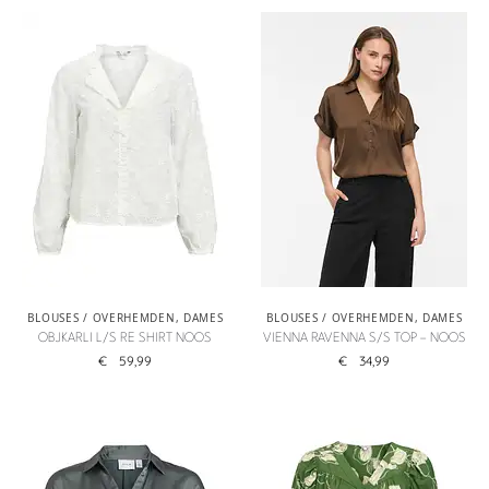
BLOUSES / OVERHEMDEN
,
DAMES
BLOUSES / OVERHEMDEN
,
DAMES
OBJKARLI L/S RE SHIRT NOOS
VIENNA RAVENNA S/S TOP – NOOS
€
59,99
€
34,99