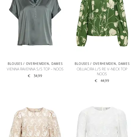
BLOUSES / OVERHEMDEN
,
DAMES
BLOUSES / OVERHEMDEN
,
DAMES
VIENNA RAVENNA S/S TOP – NOOS
OBJJACIRA L/S RE V-NECK TOP
NOOS
€
34,99
€
44,99