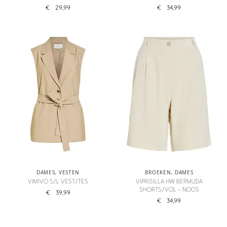
€
29,99
€
34,99
DAMES
,
VESTEN
BROEKEN
,
DAMES
VIMIVO S/L VEST/TES
VIPRISILLA HW BERMUDA
SHORTS/VOL – NOOS
€
39,99
€
34,99