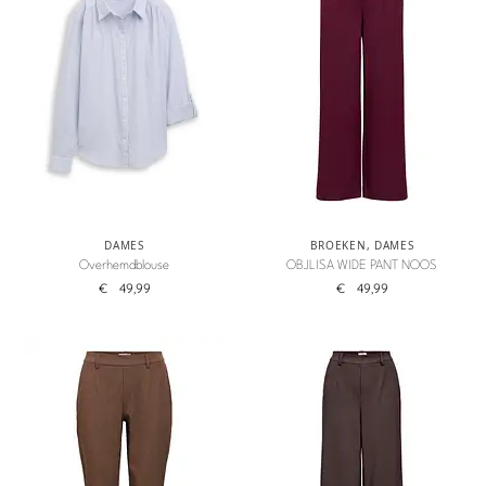
DAMES
BROEKEN
,
DAMES
Overhemdblouse
OBJLISA WIDE PANT NOOS
€
49,99
€
49,99