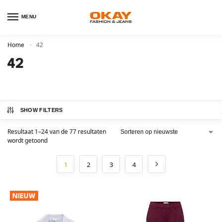
MENU
Home
42
>
42
SHOW FILTERS
Resultaat 1–24 van de 77 resultaten
wordt getoond
1
2
3
4
NIEUW