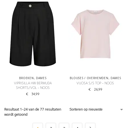
BROEKEN
,
DAMES
BLOUSES / OVERHEMDEN
,
DAMES
VIPRISILLA HW BERMUDA
VIJOSA S/S TOP – NOOS
SHORTS/VOL – NOOS
€
26,99
€
34,99
Resultaat 1–24 van de 77 resultaten
wordt getoond