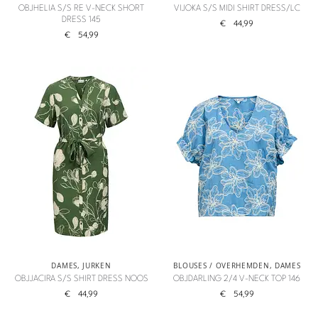
OBJHELIA S/S RE V-NECK SHORT
VIJOKA S/S MIDI SHIRT DRESS/LC
DRESS 145
€
44,99
€
54,99
DAMES
,
JURKEN
BLOUSES / OVERHEMDEN
,
DAMES
OBJJACIRA S/S SHIRT DRESS NOOS
OBJDARLING 2/4 V-NECK TOP 146
€
44,99
€
54,99