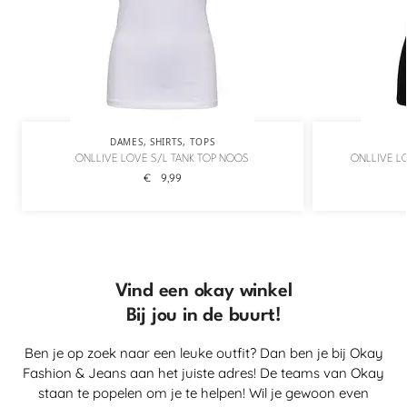
DAMES
,
SHIRTS
,
TOPS
ONLLIVE LOVE S/L TANK TOP NOOS
ONLLIVE L
€
9,99
Vind een okay winkel
Bij jou in de buurt!
Ben je op zoek naar een leuke outfit? Dan ben je bij Okay
Fashion & Jeans aan het juiste adres! De teams van Okay
staan te popelen om je te helpen! Wil je gewoon even