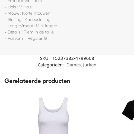
– Producttype : Jurk
– Hals : V-Hals
– Mouw : Korte mouwen
– Sluiting : Knoopsluiting
– Lengte/maat : Mini-lengte
– Details : Riem in de taille
– Pasvorm : Regular fit
SKU:
15237382-4799668
Categorieën:
Dames
,
Jurken
Gerelateerde producten