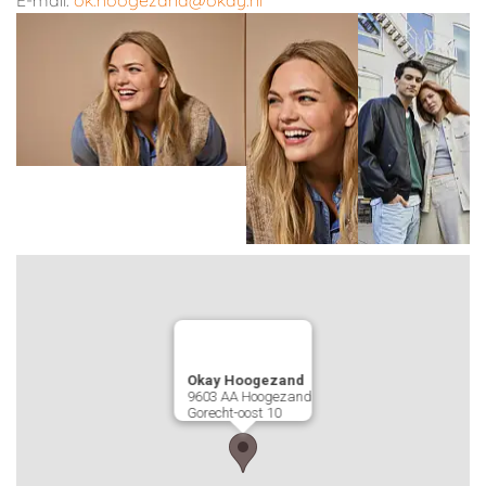
E-mail:
ok.hoogezand@okay.nl
Okay Hoogezand
9603 AA
Hoogezand
Gorecht-oost 10