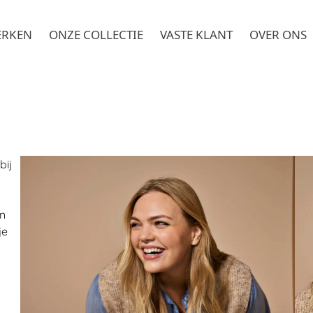
ERKEN
ONZE COLLECTIE
VASTE KLANT
OVER ONS
bij
n
je