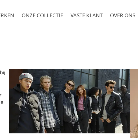
ERKEN
ONZE COLLECTIE
VASTE KLANT
OVER ONS
bij
n
je