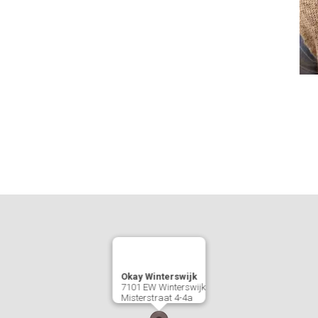
Okay Winterswijk
7101 EW
Winterswijk
Misterstraat 4-4a