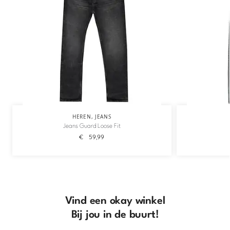
HEREN
,
JEANS
Jeans Guard Loose Fit
€
59,99
Vind een okay winkel
Bij jou in de buurt!