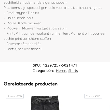
zachtheid en ademende eigenschappen.
Plus-items zijn speciaal gemaakt voor plus-size lichaamstypes.
– Producttype : T-shirts
– Hals : Ronde hals
– Mouw : Korte mouwen
– Mouwen : Mouwen vastgezet als set-in
– Print : Print aan de voorkant van het item, Pigment print voor een
zachte print op lichtere stoffen
– Pasvorm : Standard fit
– Leefwijze : Traditioneel
SKU:
12297257-5021471
Categorieën:
Heren
,
Shirts
Gerelateerde producten
2 voor €110
2 voor €110