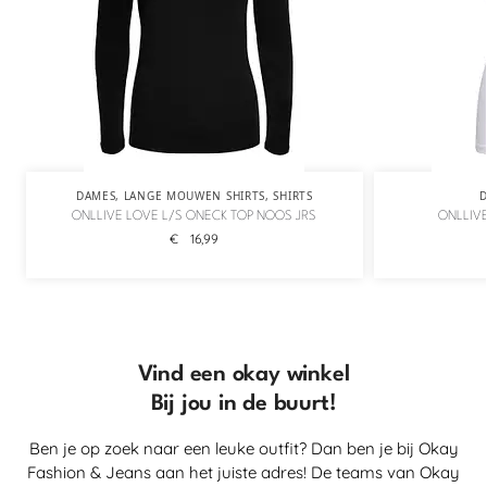
DAMES
,
LANGE MOUWEN SHIRTS
,
SHIRTS
ONLLIVE LOVE L/S ONECK TOP NOOS JRS
ONLLIVE
€
16,99
Vind een okay winkel
Bij jou in de buurt!
Ben je op zoek naar een leuke outfit? Dan ben je bij Okay
Fashion & Jeans aan het juiste adres! De teams van Okay