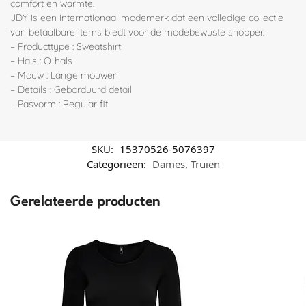
comfort en warmte.
JDY is een internationaal modemerk dat een volledige collectie
van betaalbare items biedt voor de modebewuste shopper.
– Producttype : Sweatshirt
– Hals : O-hals
– Mouw : Lange mouwen
– Details : Geborduurd detail
– Pasvorm : Regular fit
SKU:
15370526-5076397
Categorieën:
Dames
,
Truien
Gerelateerde producten