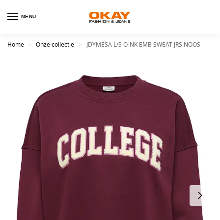
MENU
Home
Onze collectie
JDYMESA L/S O-NK EMB SWEAT JRS NOOS
>
>