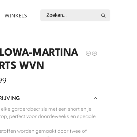
Zoeken
WINKELS
LOWA-MARTINA
RTS WVN
99
IJVING
lke garderobecrisis met een short en je
 top, perfect voor doordeweeks en speciale
stoffen worden gemaakt door twee of