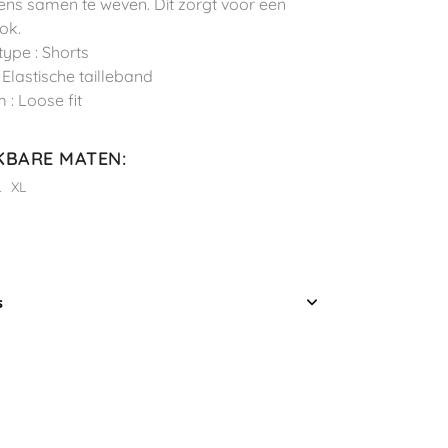
ns samen te weven. Dit zorgt voor een
ook.
type : Shorts
: Elastische tailleband
 : Loose fit
KBARE MATEN
:
L
XL
s