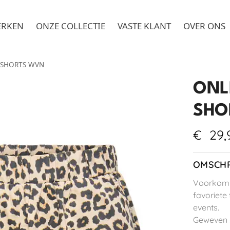
ERKEN
ONZE COLLECTIE
VASTE KLANT
OVER ONS
 SHORTS WVN
ONL
SHO
€
29,
OMSCHR
Voorkom e
favoriete
events.
Geweven 