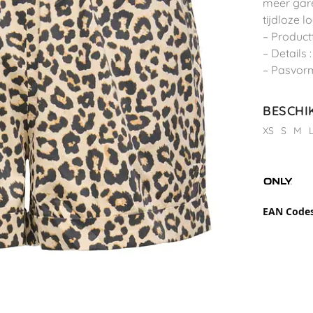
meer gare
tijdloze l
– Product
– Details 
– Pasvorm
BESCHI
XS
S
M
EAN Code