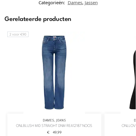
Categorieën:
Dames
,
Jassen
Gerelateerde producten
2 voor €90
DAMES
,
JEANS
ONLBLUSH MID STRAIGHT DNM REA12187 NOOS
ONLLOVE
€
49,99